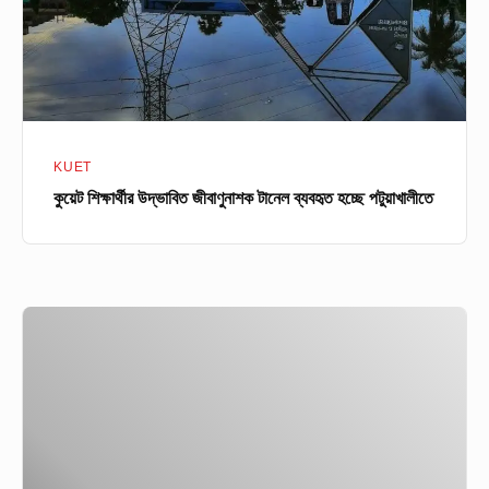
হচ্ছে
পটুয়াখালীতে
KUET
কুয়েট শিক্ষার্থীর উদ্ভাবিত জীবাণুনাশক টানেল ব্যবহৃত হচ্ছে পটুয়াখালীতে
দেশেই
র‍্যাম
তৈরি
করছে
Walton