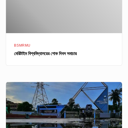
BSMRMU
মেরিটাইম বিশ্ববিদ্যালয়ের শোক দিবস সমাচার
কুয়েট
শিক্ষার্থীর
উদ্ভাবিত
জীবাণুনাশক
টানেল
ব্যবহৃত