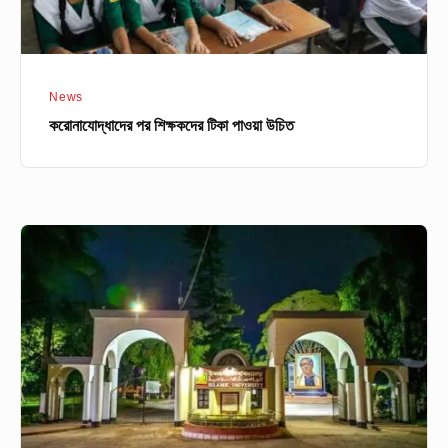
News
করোনাযোদ্ধাদের পর শিক্ষকদের টিকা পাওয়া উচিত
‘বঙ্গবন্ধু’র
বানান
ভুল
করায়
ইবির
ভারপ্রাপ্ত
রেজিস্ট্রারকে
শোকজ