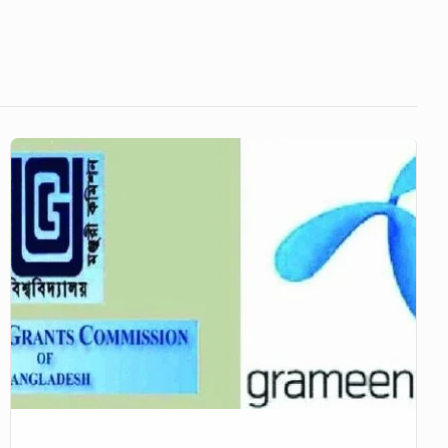
বিশ্ববিদ্যালয়ের
শিক্ষার্থীদের
জন্য
কম
দামে
ডাটা
দেবে
গ্রামীণফোন