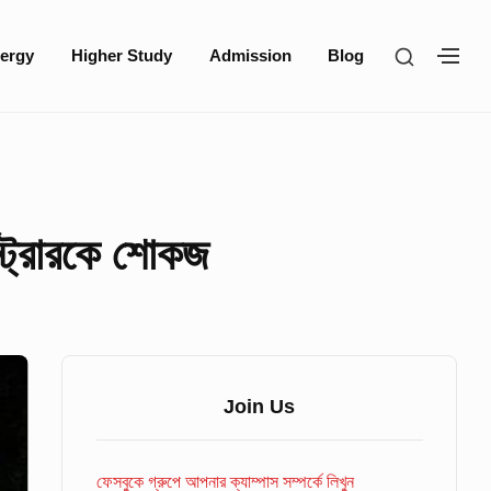
SHOW
ergy
Higher Study
Admission
Blog
SH
SECOND
SE
SIDEBA
SI
িস্ট্রারকে শোকজ
Sidebar
Widget
Join Us
Area
ফেসবুকে গ্রুপে আপনার ক্যাম্পাস সম্পর্কে লিখুন