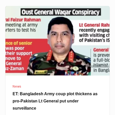
ET:
Bangladesh
Army
coup
plot
thickens
as
pro-
Pakistan
Lt
General
News
put
ET: Bangladesh Army coup plot thickens as
under
pro-Pakistan Lt General put under
surveillance
surveillance