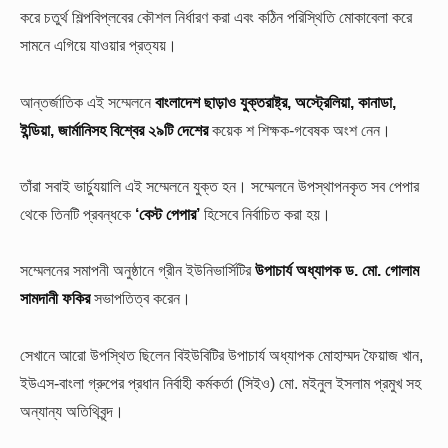
করে চতুর্থ শিল্পবিপ্লবের কৌশল নির্ধারণ করা এবং কঠিন পরিস্থিতি মোকাবেলা করে
সামনে এগিয়ে যাওয়ার প্রত্যয়।
আন্তর্জাতিক এই সম্মেলনে
বাংলাদেশ ছাড়াও যুক্তরাষ্ট্র, অস্ট্রেলিয়া, কানাডা,
ইন্ডিয়া, জার্মানিসহ বিশ্বের ২৯টি দেশের
কয়েক শ শিক্ষক-গবেষক অংশ নেন।
তাঁরা সবাই ভার্চ্যুয়ালি এই সম্মেলনে যুক্ত হন। সম্মেলনে উপস্থাপনকৃত সব পেপার
থেকে তিনটি প্রবন্ধকে
‘বেস্ট পেপার’
হিসেবে নির্বাচিত করা হয়।
সম্মেলনের সমাপনী অনুষ্ঠানে গ্রীন ইউনিভার্সিটির
উপাচার্য অধ্যাপক ড. মো. গোলাম
সামদানী ফকির
সভাপতিত্ব করেন।
সেখানে আরো উপস্থিত ছিলেন বিইউবিটির উপাচার্য অধ্যাপক মোহাম্মদ ফৈয়াজ খান,
ইউএস-বাংলা গ্রুপের প্রধান নির্বাহী কর্মকর্তা (সিইও) মো. মইনুল ইসলাম প্রমুখ সহ
অন্যান্য অতিথিবৃন্দ।