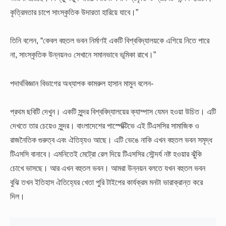
কৃত্রিমতার চাপে সাংস্কৃতিক উদারতা হারিয়ে যাবে।”
তিনি বলেন, “কেবল বহুতল ভবন নির্মাণই একটি বিশ্ববিদ্যালয়কে এগিয়ে নিতে পারে
না, সাংস্কৃতিক উন্নয়নও সেখানে সমানভাবে ভূমিকা রাখে।”
পদার্থবিজ্ঞান বিভাগের অধ্যাপক কামরুল হাসান মামুন বলেন-
প্রথম ছবিটি দেখুন। একটি সুন্দর বিশ্ববিদ্যালয়ের ক্যাম্পাস যেমন হওয়া উচিত। এটি
দেখতে তার চেয়েও সুন্দর। বাংলাদেশের পার্স্পেক্টিভে এই টিএসসির সামাজিক ও
রাজনৈতিক গুরুত্ব এবং ঐতিহ্যও আছে। এটি ভেঙে নাকি এখন বহুতল ভবন সমৃদ্ধ
টিএসসি বানাবে। এমনিতেই মেট্রো রেল দিয়ে টিএসসির সৌন্দর্য নষ্ট হওয়ার ঝুঁকি
চোখে ভাসছে। আর এখন বহুতল ভবন। আমরা উন্নয়ন বলতে যখন বহুতল ভবন
বুঝি তখন ইতিহাস ঐতিহ্যের খেতা পুরি টাইপের কার্যক্রম মনটা ভারাক্রান্ত করে
দিল।