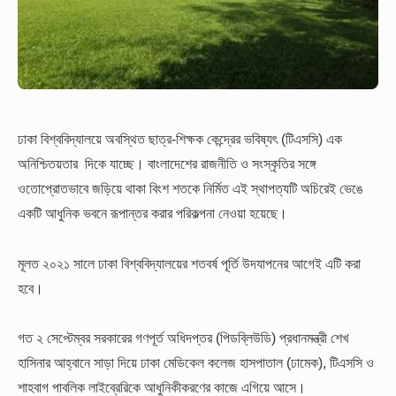
ঢাকা বিশ্ববিদ্যালয়ে অবস্থিত ছাত্র-শিক্ষক কেন্দ্রের ভবিষ্যৎ (টিএসসি) এক
অনিশ্চিতয়তার দিকে যাচ্ছে। বাংলাদেশের রাজনীতি ও সংস্কৃতির সঙ্গে
ওতোপ্রোতভাবে জড়িয়ে থাকা বিংশ শতকে নির্মিত এই স্থাপত্যটি অচিরেই ভেঙে
একটি আধুনিক ভবনে রূপান্তর করার পরিকল্পনা নেওয়া হয়েছে।
মূলত ২০২১ সালে ঢাকা বিশ্ববিদ্যালয়ের শতবর্ষ পূর্তি উদযাপনের আগেই এটি করা
হবে।
গত ২ সেপ্টেম্বর সরকারের গণপূর্ত অধিদপ্তর (পিডব্লিউডি) প্রধানমন্ত্রী শেখ
হাসিনার আহ্বানে সাড়া দিয়ে ঢাকা মেডিকেল কলেজ হাসপাতাল (ঢামেক), টিএসসি ও
শাহবাগ পাবলিক লাইব্রেরিকে আধুনিকীকরণের কাজে এগিয়ে আসে।