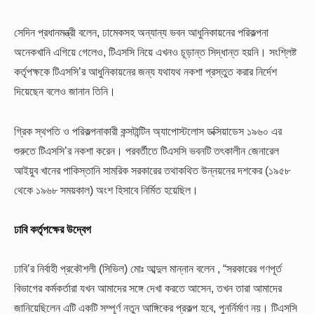
সেদিন প্রধানমন্ত্রী বলেন, ঢামেকসহ অন্যান্য ভবন আধুনিকায়নের পরিকল্পনা
অনেকখানি এগিয়ে গেলেও, টিএসসি নিয়ে এখনও চূড়ান্ত সিদ্ধান্ত হয়নি। সংশ্লিষ্ট
কর্তৃপক্ষকে টিএসসি’র আধুনিকায়নের জন্য যথাযথ নকশা প্রস্তুত করার নির্দেশ
দিয়েছেন বলেও জানান তিনি।
গ্রিক স্থপতি ও পরিকল্পনাকারী কন্সটান্টিন অ্যাপোস্টলোস ডক্সিয়াডেস ১৯৬০ এর
শুরুতে টিএসসি’র নকশা করেন। পরবর্তীতে টিএসসি ভবনটি তৎকালীন জেনারেল
আইয়ুব খানের পাকিস্তানি সামরিক সরকারের তথাকথিত উন্নয়নের দশকের (১৯৫৮
থেকে ১৯৬৮ সময়কাল) অংশ হিসাবে নির্মিত হয়েছিল।
ঢাবি কর্তৃপক্ষের উদ্বেগ
ঢাবি’র নির্বাহী প্রকৌশলী (সিভিল) মোঃ আব্দুল মান্নান বলেন , “সরকারের গণপূর্ত
বিভাগের কর্মকর্তারা যখন আমাদের সঙ্গে দেখা করতে আসেন, তখন তারা আমাদের
জানিয়েছিলেন এটি একটি সম্পূর্ণ নতুন আঙ্গিকের প্রকল্প হবে, পুনর্নির্মাণ নয়। টিএসসি