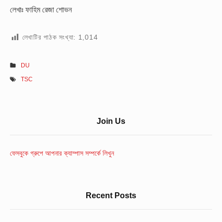
লেখাঃ ফাহিম রেজা শোভন
লেখাটির পাঠক সংখ্যা:
1,014
DU
TSC
Sidebar
Join Us
Widget
Area
ফেসবুকে গ্রুপে আপনার ক্যাম্পাস সম্পর্কে লিখুন
Recent Posts