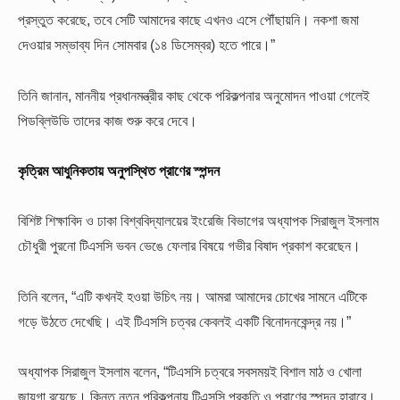
প্রস্তুত করেছে, তবে সেটি আমাদের কাছে এখনও এসে পৌঁছায়নি। নকশা জমা
দেওয়ার সম্ভাব্য দিন সোমবার (১৪ ডিসেম্বর) হতে পারে।”
তিনি জানান, মাননীয় প্রধানমন্ত্রীর কাছ থেকে পরিকল্পনার অনুমোদন পাওয়া গেলেই
পিডব্লিউডি তাদের কাজ শুরু করে দেবে।
কৃত্রিম আধুনিকতায় অনুপস্থিত প্রাণের স্পন্দন
বিশিষ্ট শিক্ষাবিদ ও ঢাকা বিশ্ববিদ্যালয়ের ইংরেজি বিভাগের অধ্যাপক সিরাজুল ইসলাম
চৌধুরী পুরনো টিএসসি ভবন ভেঙে ফেলার বিষয়ে গভীর বিষাদ প্রকাশ করেছেন।
তিনি বলেন, “এটি কখনই হওয়া উচিৎ নয়। আমরা আমাদের চোখের সামনে এটিকে
গড়ে উঠতে দেখেছি। এই টিএসসি চত্বর কেবলই একটি বিনোদনকেন্দ্র নয়।”
অধ্যাপক সিরাজুল ইসলাম বলেন, “টিএসসি চত্বরে সবসময়ই বিশাল মাঠ ও খোলা
জায়গা রয়েছে। কিন্তু নতুন পরিকল্পনায় টিএসসি প্রকৃতি ও প্রাণের স্পন্দন হারাবে।