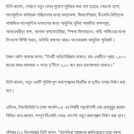
তিনি জানান, সেখানে নতুন যেসব সুযোগ-সুবিধার কথা বলা হয়েছে সেগুলো হলো,
সাংস্কৃতিক কার্যক্রম পরিচালনার জন্য মহড়াকক্ষ, জিমনেশিয়াম, টিএসসি-ভিত্তিক
সামাজিক-সাংস্কৃতিক দলগুলোর জন্য আধুনিক সুবিধা সম্বলিত কক্ষসমূহ,
আন্তঃক্রীড়া কক্ষ, আলাদা ক্যাফেটেরিয়া, শিক্ষক মিলনায়তন, গাড়ি পার্কিংয়ের জন্য
তিনতলা বিশিষ্ট স্থান, অতিথি কক্ষসহ আরও অনেকরকম আধুনিক সুবিধাদি।
সৈয়দ আলি আকবর বলেন, “তিনটি অডিটোরিয়াম থাকবে, যার একটিতে প্রায় ১,৫০০
জনের বসার ব্যবস্থা ও অন্য দু’টিতে ৩,০০ জন করে ধারণক্ষমতা থাকবে।”
তিনি জানান, নতুন একটি সুইমিংপুল কমপ্লেক্সের দ্বিতীয় বা তৃতীয় তলায় নির্মাণ করা
হবে।
এদিকে, পিডব্লিউডি’র ঢাকা সার্কেল-১৪ এর নির্বাহী প্রকৌশলী মোঃ মাহাবুবুর রহমান
নিশ্চিত করে জানান, সম্পূর্ণ টিএসসি ভেঙে ফেলেই নতুন কমপ্লেক্স নির্মাণ করা হবে।
শনিবার (১২ ডিসেম্বর) তিনি বলেন, “স্থপতিরা আমাদের জানিয়েছেন তারা নকশা