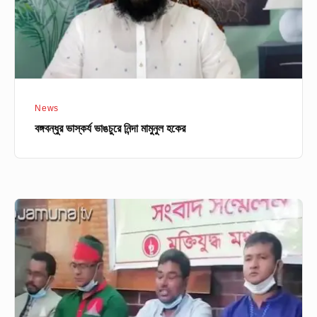
News
বঙ্গবন্ধুর ভাস্কর্য ভাঙচুরে নিন্দা মামুনুল হকের
বঙ্গবন্ধু’র
অবমাননাকারীদের
বিরুদ্ধে
রাষ্ট্রদ্রোহ
মামলা
করা