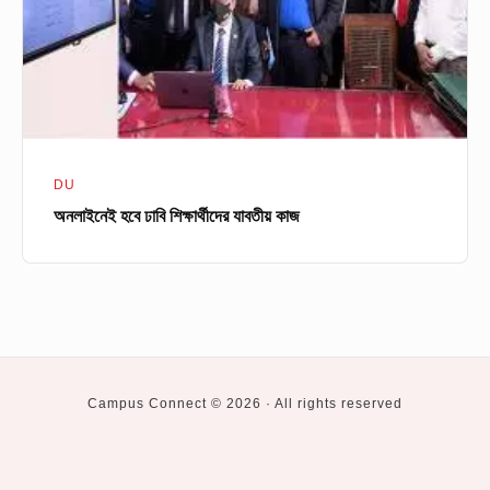
কাজ
DU
অনলাইনেই হবে ঢাবি শিক্ষার্থীদের যাবতীয় কাজ
Campus Connect © 2026 · All rights reserved
Social
Private
BUET
CUET
DU
KUET
RUET
Higher
University
Study
Navigation