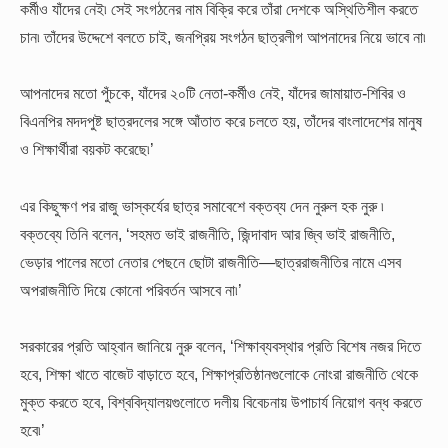
কর্মীও যাঁদের নেই৷ সেই সংগঠনের নাম বিক্রি করে তাঁরা দেশকে অস্থিতিশীল করতে
চান৷ তাঁদের উদ্দেশে বলতে চাই, জনপ্রিয় সংগঠন ছাত্রলীগ আপনাদের নিয়ে ভাবে না৷
আপনাদের মতো পুঁচকে, যাঁদের ২০টি নেতা-কর্মীও নেই, যাঁদের জামায়াত-শিবির ও
বিএনপির মদদপুষ্ট ছাত্রদলের সঙ্গে আঁতাত করে চলতে হয়, তাঁদের বাংলাদেশের মানুষ
ও শিক্ষার্থীরা বয়কট করেছে৷’
এর কিছুক্ষণ পর রাজু ভাস্কর্যের ছাত্র সমাবেশে বক্তব্য দেন নুরুল হক নুরু ৷
বক্তব্যে তিনি বলেন, ‘সহমত ভাই রাজনীতি, জিন্দাবাদ আর জ্বি ভাই রাজনীতি,
ভেড়ার পালের মতো নেতার পেছনে ছোটা রাজনীতি—ছাত্ররাজনীতির নামে এসব
অপরাজনীতি দিয়ে কোনো পরিবর্তন আসবে না৷’
সরকারের প্রতি আহ্বান জানিয়ে নুরু বলেন, ‘শিক্ষাব্যবস্থার প্রতি বিশেষ নজর দিতে
হবে, শিক্ষা খাতে বাজেট বাড়াতে হবে, শিক্ষাপ্রতিষ্ঠানগুলোকে নোংরা রাজনীতি থেকে
মুক্ত করতে হবে, বিশ্ববিদ্যালয়গুলোতে দলীয় বিবেচনায় উপাচার্য নিয়োগ বন্ধ করতে
হবে৷’