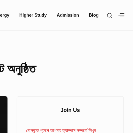
SHOW
ergy
Higher Study
Admission
Blog
SH
SECOND
SE
SIDEBA
SI
 অনুষ্ঠিত
Sidebar
Widget
Join Us
Area
ফেসবুকে গ্রুপে আপনার ক্যাম্পাস সম্পর্কে লিখুন