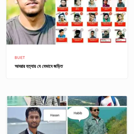
জড়িত
BUET
আবরার হত্যায় যে যেভাবে জড়িত
পিসিইউ
ব্রিজ
ট্রফি
টুর্নামেন্টে
রানার্সআপ