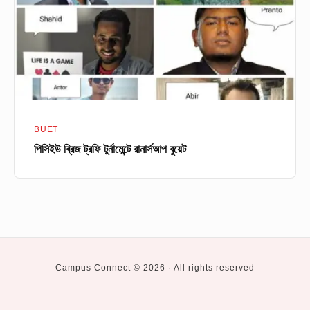
বুয়েট
BUET
পিসিইউ ব্রিজ ট্রফি টুর্নামেন্টে রানার্সআপ বুয়েট
Campus Connect © 2026 · All rights reserved
Social
Private
BUET
CUET
DU
KUET
RUET
Higher
University
Study
Navigation