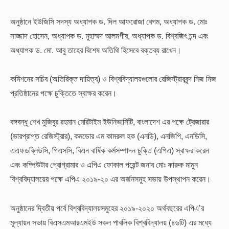
অনুষ্ঠানে ইউজিসি সদস্য অধ্যাপক ড. দিল আফরোজা বেগম, অধ্যাপক ড. মোঃ
সাজ্জাদ হোসেন, অধ্যাপক ড. মুহাম্মদ আলমগীর, অধ্যাপক ড. বিশ্বজিৎ চন্দ এবং
অধ্যাপক ড. মো. আবু তাহের বিশেষ অতিথি হিসেবে বক্তব্য রাখেন।
কমিশনের সচিব (অতিরিক্ত দায়িত্ব) ও বিশ্ববিদ্যালয়গুলোর রেজিস্ট্রারবৃন্দ নিজ নিজ
প্রতিষ্ঠানের পক্ষে চুক্তিতে স্বাক্ষর করেন।
বঙ্গবন্ধু শেখ মুজিবুর রহমান মেরিটাইম ইউনিভার্সিটি, বাংলাদেশ এর পক্ষে ট্রেজারার
(ভারপ্রাপ্ত রেজিস্ট্রার), কমডোর এম কামরুল হক (এনডি), এনজিপি, এনডিসি,
এএফডব্লিউসি, পিএসসি, বিএন বার্ষিক কর্মসম্পাদন চুক্তি (এপিএ) স্বাক্ষর করেন
এবং কম্পিউটার প্রোগ্রামার ও এপিএ ফোকাল পয়েন্ট জনাব মোঃ ফারুক মামুন
বিশ্ববিদ্যালয়ের পক্ষে এপিএ ২০১৯-২০ এর অর্জনসমুহ সভায় উপস্থাপন করেন।
অনুষ্ঠানের দ্বিতীয় পর্বে বিশ্ববিদ্যালয়সমুহের ২০১৯-২০২০ অর্থবছরের এপিএ’র
মূল্যায়ন সভায় বিএসএমআরএমইউ সকল পাবলিক বিশ্ববিদ্যালয় (৪৬টি) এর মধ্যে