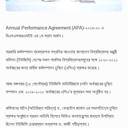
Annual Performance Agreement (APA)-২০১৯-২০ এ
বিএসএমআরএমইউ এর ১ম স্থান অর্জন।
সরকারি কর্মসম্পাদন ব্যবস্থাপনা পদ্ধতির আওতায় বাংলাদেশ বিশ্ববিদ্যালয় মঞ্জুরী
কমিশন (ইউজিসি) দেশের সকল পাবলিক বিশ্ববিদ্যালয়সমুহের সঙ্গে ২০২০-২০২১
অর্থবছরের জন্য বার্ষিক কর্মসম্পাদন চুক্তি (এপিএ) স্বাক্ষর করেছে।
আজ মঙ্গলবার (১৫ সেপ্টেম্বর) ইউজিসি অডিটরিয়ামে চলতি অর্থবছরের চুক্তি
সম্পাদন এবং ২০১৯-২০২০ অর্থবছরের এপিএ’র মূল্যায়ন সভা অনুষ্ঠিত হয়।
কমিশনের সচিব (অতিরিক্ত দায়িত্ব) ড. ফেরদৌস জামান এর সভাপতিত্বে চুক্তি
স্বাক্ষর অনুষ্ঠানে প্রধান অতিথি হিসেবে ভিডিও কনফারেন্সের মাধ্যমে উপস্থিত
ছিলেন ইউজিসি চেয়ারম্যান অধ্যাপক ড. কাজী শহীদুল্লাহ।