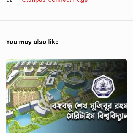
You may also like
বশেমুরমেবিতে
মেরিটাইম
ল
এর
আদ্যপান্ত