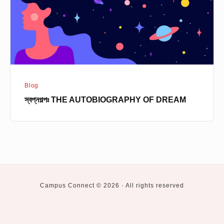
Blog
স্বপ্নগল্পঃ THE AUTOBIOGRAPHY OF DREAM
Campus Connect © 2026 · All rights reserved
Social
Private
BUET
CUET
DU
KUET
RUET
Higher
University
Study
Navigation