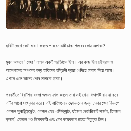
ছবিটি দেখে কেউ ধারণা করতে পারবেন এটি ঢাকা শহরের কোন এলাকা?
মুঘল আমলে ‘ খেদা ‘ নামক একটি প্রতিষ্ঠান ছিল। এর কাজ ছিল চট্টগ্রাম ও
আশেপাশের অঞ্চলের বন্য হাতিদের হস্তিনী দ্বারা খেদিয়ে ঢাকায় নিয়ে আসা।
এখানে এনে তাদের পোষ মানানো হতো।
পরবর্তীতে ব্রিটিশরা বাংলা অঞ্চল দখল করলে তারা এই খেদা বিভাগটি বাদ না করে
এটির আরো সংস্কার করে। এই হাতিগুলোর দেখভালের জন্য ঢাকার খেদা বিভাগে
একজন সুপারিন্টেন্ডেন্ট, একজন হেড এসিস্ট্যান্ট, দুইজন ভেটেরিনারি সার্জন, তিনজন
ক্লার্ক, একজন পশু হিসাবকারী এবং বেশ কয়েকজন মাহুত নিযুক্ত ছিল।