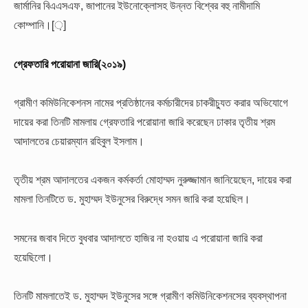
জার্মানির বিএএসএফ, জাপানের ইউনোক্লোসহ উন্নত বিশ্বের বহু নামীদামি
কোম্পানি।[়]
গ্রেফতারি পরোয়ানা জারি(২০১৯)
গ্রামীণ কমিউনিকেশনস নামের প্রতিষ্ঠানের কর্মচারীদের চাকরীচ্যুত করার অভিযোগে
দায়ের করা তিনটি মামলায় গ্রেফতারি পরোয়ানা জারি করেছেন ঢাকার তৃতীয় শ্রম
আদালতের চেয়ারম্যান রহিবুল ইসলাম।
তৃতীয় শ্রম আদালতের একজন কর্মকর্তা মোহাম্মদ নুরুজ্জামান জানিয়েছেন, দায়ের করা
মামলা তিনটিতে ড. মুহাম্মদ ইউনুসের বিরুদ্ধে সমন জারি করা হয়েছিল।
সমনের জবাব দিতে বুধবার আদালতে হাজির না হওয়ায় এ পরোয়ানা জারি করা
হয়েছিলো।
তিনটি মামলাতেই ড. মুহাম্মদ ইউনুসের সঙ্গে গ্রামীণ কমিউনিকেশনসের ব্যবস্থাপনা