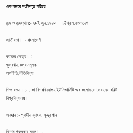
এক নজরে সংক্ষিপ্ত পরিচয়
জন্ম ও জন্মস্থান:- ২৮ই জুন,১৯৪০. চট্টগ্রাম,বাংলাদেশ
জাতীয়তা। :- বাংলাদেশী
কাজের ক্ষেত্র। :-
ক্ষুদ্রঋন,কল্যানমূলক
অর্থনীতি,নীতিবিদ্যা
শিক্ষায়তন। :-
ঢাকা বিশ্ববিদ্যালয়,ইউনিভার্সিটি অব কলোরাডো,ভ্যানেডারবিল্ট
বিশ্ববিদ্যালয়।
অবদান :-
গ্রামীন ব্যাংক, ক্ষুদ্র ঋন
বিশেষ পুরুষ্কার সমূহ। :-