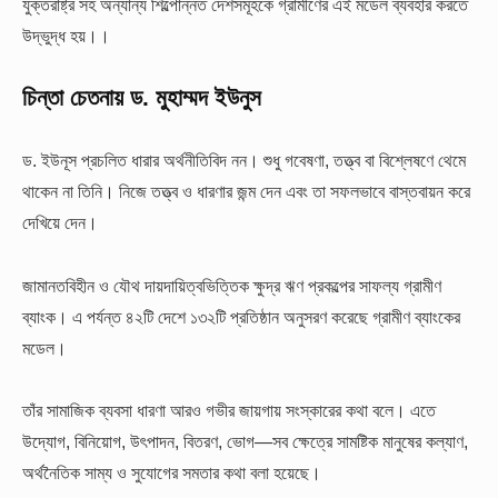
যুক্তরাষ্ট্র সহ অন্যান্য শিল্পোন্নত দেশসমূহকে গ্রামীণের এই মডেল ব্যবহার করতে
উদ্ভুদ্ধ হয়।।
চিন্তা চেতনায় ড. মুহাম্মদ ইউনুস
ড. ইউনূস প্রচলিত ধারার অর্থনীতিবিদ নন। শুধু গবেষণা, তত্ত্ব বা বিশ্লেষণে থেমে
থাকেন না তিনি। নিজে তত্ত্ব ও ধারণার জন্ম দেন এবং তা সফলভাবে বাস্তবায়ন করে
দেখিয়ে দেন।
জামানতবিহীন ও যৌথ দায়দায়িত্বভিত্তিক ক্ষুদ্র ঋণ প্রকল্পের সাফল্য গ্রামীণ
ব্যাংক। এ পর্যন্ত ৪২টি দেশে ১৩২টি প্রতিষ্ঠান অনুসরণ করেছে গ্রামীণ ব্যাংকের
মডেল।
তাঁর সামাজিক ব্যবসা ধারণা আরও গভীর জায়গায় সংস্কারের কথা বলে। এতে
উদ্যোগ, বিনিয়োগ, উৎপাদন, বিতরণ, ভোগ—সব ক্ষেত্রে সামষ্টিক মানুষের কল্যাণ,
অর্থনৈতিক সাম্য ও সুযোগের সমতার কথা বলা হয়েছে।