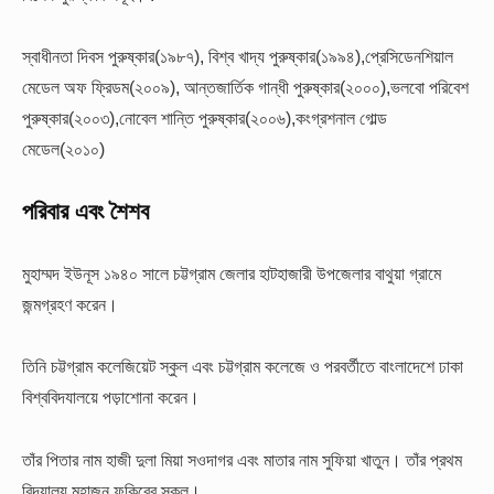
স্বাধীনতা দিবস পুরুষ্কার(১৯৮৭), বিশ্ব খাদ্য পুরুষ্কার(১৯৯৪),প্রেসিডেনশিয়াল
মেডেল অফ ফ্রিডম(২০০৯), আন্তজার্তিক গান্ধী পুরুষ্কার(২০০০),ভলবো পরিবেশ
পুরুষ্কার(২০০৩),নোবেল শান্তি পুরুষ্কার(২০০৬),কংগ্রশনাল গোল্ড
মেডেল(২০১০)
পরিবার এবং শৈশব
মুহাম্মদ ইউনূস ১৯৪০ সালে চট্টগ্রাম জেলার হাটহাজারী উপজেলার বাথুয়া গ্রামে
জন্মগ্রহণ করেন।
তিনি চট্টগ্রাম কলেজিয়েট স্কুল এবং চট্টগ্রাম কলেজে ও পরবর্তীতে বাংলাদেশে ঢাকা
বিশ্ববিদযালয়ে পড়াশোনা করেন।
তাঁর পিতার নাম হাজী দুলা মিয়া সওদাগর এবং মাতার নাম সুফিয়া খাতুন। তাঁর প্রথম
বিদ্যালয় মহাজন ফকিরের স্কুল।