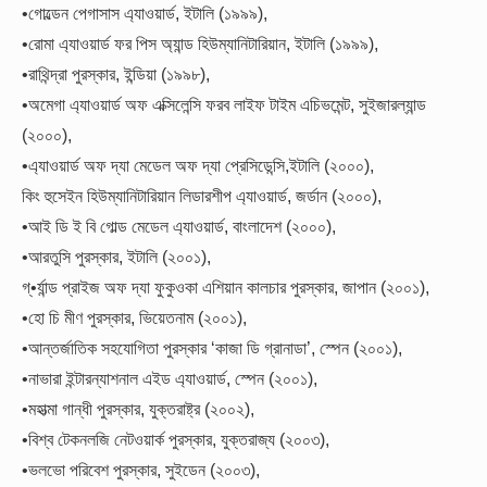
•গোল্ডেন পেগাসাস এ্যাওয়ার্ড, ইটালি (১৯৯৯),
•রোমা এ্যাওয়ার্ড ফর পিস অ্যান্ড হিউম্যানিটারিয়ান, ইটালি (১৯৯৯),
•রাথিন্দ্রা পুরস্কার, ইন্ডিয়া (১৯৯৮),
•অমেগা এ্যাওয়ার্ড অফ এক্সিলেন্সি ফরব লাইফ টাইম এচিভমেন্ট, সুইজারল্যান্ড
(২০০০),
•এ্যাওয়ার্ড অফ দ্যা মেডেল অফ দ্যা প্রেসিডেন্সি,ইটালি (২০০০),
কিং হুসেইন হিউম্যানিটারিয়ান লিডারশীপ এ্যাওয়ার্ড, জর্ডান (২০০০),
•আই ডি ই বি গোল্ড মেডেল এ্যাওয়ার্ড, বাংলাদেশ (২০০০),
•আরতুসি পুরস্কার, ইটালি (২০০১),
গ্•র্যান্ড প্রাইজ অফ দ্যা ফুকুওকা এশিয়ান কালচার পুরস্কার, জাপান (২০০১),
•হো চি মীণ পুরস্কার, ভিয়েতনাম (২০০১),
•আন্তর্জাতিক সহযোগিতা পুরস্কার ‘কাজা ডি গ্রানাডা’, স্পেন (২০০১),
•নাভারা ইন্টারন্যাশনাল এইড এ্যাওয়ার্ড, স্পেন (২০০১),
•মহাত্মা গান্ধী পুরস্কার, যুক্তরাষ্ট্র (২০০২),
•বিশ্ব টেকনলজি নেটওয়ার্ক পুরস্কার, যুক্তরাজ্য (২০০৩),
•ভলভো পরিবেশ পুরস্কার, সুইডেন (২০০৩),