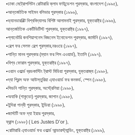
•ঢাকা মেট্রোপলিটন রোটারারি ক্লাব ফাউন্ডেশন পুরস্কার, বাংলাদেশ (১৯৯৫),
•আন্তর্জাতিক সাইমন বলিভার পুরস্কার (১৯৯৬),
•ভ্যানডারবিল্ট বিশ্ববিদ্যালয় বিশিষ্ট আলামনাই পুরস্কার, যুক্তরাষ্ট্র (১৯৯৬),
আন্তর্জাতিক একটিভিটিস্ট পুরস্কার, যুক্তরাষ্ট্র (১৯৯৭),
•প্লানেটরি কনশিয়াশনেস বিজনেস ইনোভেশন পুরস্কার, জার্মানি (১৯৯৭),
•হেল্প ফর সেলফ হেল্প পুরস্কার,নরওয়ে (১৯৯৭),
•শান্তি মানব পুরস্কার (ম্যান ফর পিস এওয়ার্ড), ইতালি (১৯৯৭),
•বিশ্ব ফোরাম পুরস্কার, যুক্তরাষ্ট্র (১৯৯৭),
•ওয়ান ওয়ার্ল্ড ব্রডকাস্টিং ট্রাস্ট মিডিয়া পুরস্কার, যুক্তরাজ্য (১৯৯৮),
•দ্যা প্রিন্স অফ আউস্তুরিয়া এ্যাওয়ার্ড ফর কনকর্ড, স্পেন (১৯৯৮),
•সিডনি শান্তি পুরস্কার, অস্ট্রেলিয়া (১৯৯৮),
•অযাকি (গাকুডো) পুরস্কার, জাপান (১৯৯৮),
•ইন্দিরা গান্ধী পুরস্কার, ইন্ডিয়া (১৯৯৮),
•জাস্টটি অফ দ্যা ইয়ার পুরস্কার,
ফ্রান্স (১৯৯৮) ( Les Justes D’or ),
•রোটারারি এ্যাওয়ার্ড ফর ওয়ার্ল্ড আন্ডারস্ট্যান্ডিং, যুক্তরাষ্ট্র (১৯৯৯),