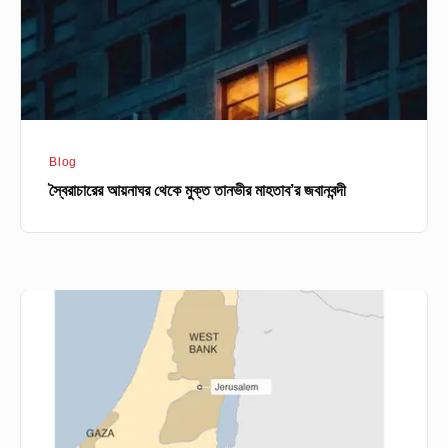
মাহতাব’র
জবানবন্দী
Blog
স্বৈরাচারের আয়নাঘর থেকে মুক্ত তানভীর মাহতাব’র জবানবন্দী
ইসরাইল
স্থাপিত
হয়
কিভাবে?