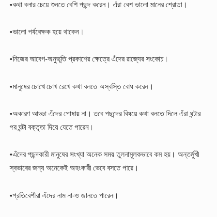
•কথা বলার চেয়ে শুনতে বেশি পছন্দ করেন। এঁরা বেশ ভালো মানের শ্রোতা।
•ভালো পর্যবেক্ষক হয়ে থাকেন।
•নিজের আবেগ-অনুভূতি প্রকাশের ক্ষেত্রে এঁদের রাজ্যের সংকোচ।
•মানুষের চোখে চোখ রেখে কথা বলতে অস্বস্তি বোধ করেন।
•অকারণ আড্ডা এঁদের পোষায় না। তবে পছন্দের বিষয়ে কথা বলতে দিলে এঁরা ঘন্টার
পর ঘন্টা বক্তৃতা দিয়ে যেতে পারেন।
•এঁদের পছন্দকারী মানুষের সংখ্যা অনেক সময় তুলনামূলকভাবে কম হয়। অন্তর্মুখী
স্বভাবের জন্য অনেকেই অহংকারী ভেবে বসতে পারে।
•প্রতিবেশীরা এঁদের নাম না-ও জানতে পারেন।