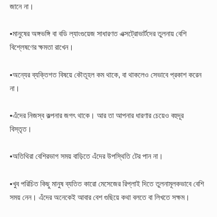
জানে না।
•মানুষের অঙ্গভঙ্গি বা বডি ল্যাংগুয়েজ সাধারণত এক্সট্রোভার্টদের তুলনায় বেশি
বিশ্লেষণের ক্ষমতা রাখেন।
•অন্যের ব্যক্তিগত বিষয়ে কৌতূহল কম থাকে, বা থাকলেও সেভাবে প্রকাশ করেন
না।
•এঁদের নিজস্ব কল্পনার জগৎ থাকে। আর তা আপনার ধারণার চেয়েও বহুদূর
বিস্তৃত।
•অতিথিরা বেশিরভাগ সময় বাড়িতে এঁদের উপস্থিতি টের পান না।
•খুব পরিচিত কিছু মানুষ ব্যতিত কারো মেসেজের রিপ্লাই দিতে তুলনামূলকভাবে বেশি
সময় নেন। এঁদের অনেকেই আবার বেশ গুছিয়ে কথা বলতে বা লিখতে সক্ষম।