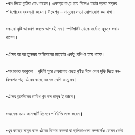
•ঋণ নিতে কুন্ঠিত বোধ করেন। একান্ত বাধ্য হয়ে নিলেও যতটা দ্রুত সম্ভব
পরিশোধের ব্যবস্থা করেন। উদ্দেশ্য – মানুষের সাথে যোগাযোগ কম রাখা।
•কারো দৃষ্টি আকর্ষণ করতে আগ্রহী নন। স্পটলাইট থেকে সর্বোচ্চ দূরত্ব বজায়
রাখেন।
•এঁদের রাগের তুলনায় অভিমানের মাত্রাটা একটু বেশি-ই হয়ে থাকে।
•সাধারণত ঘরকুনো। পৃথিবী ঘুরে বেড়ানোর চেয়ে বৃষ্টির দিনে লেপ মুড়ি দিয়ে নন-
ফিকশন পড়া এঁদের কাছে অনেক বেশি আনন্দের।
•এঁদের জন্মদিনের তারিখ খুব কম মানুষ-ই জানে।
•অনেক সময় আনস্মার্ট হিসেবে পরিচিতি লাভ করেন।
•খুব কাছের মানুষ বাদে এঁদের বিশেষ দক্ষতা বা দুর্বলতাগুলো সম্পর্কেও তেমন কেউ