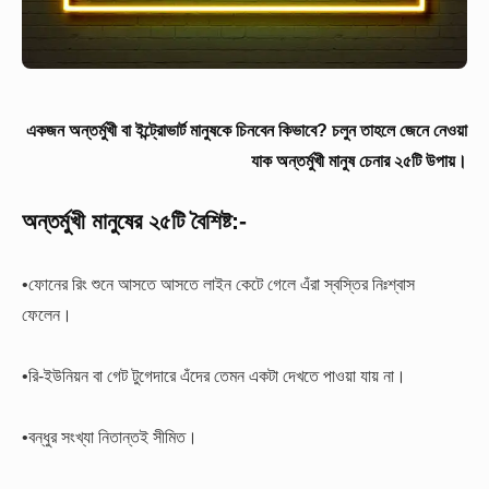
একজন অন্তর্মুখী বা ইন্ট্রোভার্ট মানুষকে চিনবেন কিভাবে? চলুন তাহলে জেনে নেওয়া
যাক অন্তর্মুখী মানুষ চেনার ২৫টি উপায়।
অন্তর্মুখী মানুষের ২৫টি বৈশিষ্ট:-
•ফোনের রিং শুনে আসতে আসতে লাইন কেটে গেলে এঁরা স্বস্তির নিঃশ্বাস
ফেলেন।
•রি-ইউনিয়ন বা গেট টুগেদারে এঁদের তেমন একটা দেখতে পাওয়া যায় না।
•বন্ধুর সংখ্যা নিতান্তই সীমিত।