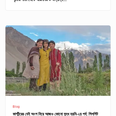
কাশ্মীরের
যেই
অংশ
নিয়ে
আজও
কোনো
যুদ্ধ
হয়নি-২য়
পর্ব:
গিলগিট
বাল্টিস্থান
Blog
কাশ্মীরের যেই অংশ নিয়ে আজও কোনো যুদ্ধ হয়নি-২য় পর্ব: গিলগিট