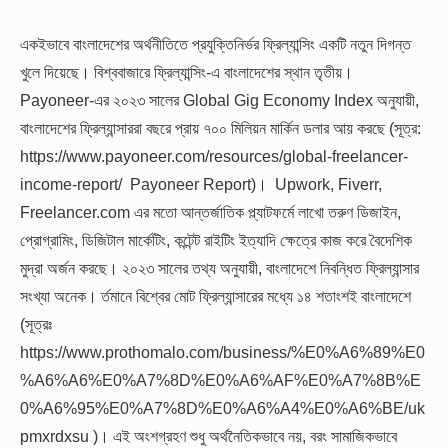
একইভাবে বাংলাদেশের অর্থনীতিতে প্রযুক্তিনির্ভর ফ্রিল্যান্সিং একটি নতুন দিগন্ত
খুলে দিয়েছে। বিশ্ববাজারে ফ্রিল্যান্সিং-এ বাংলাদেশের স্থান তৃতীয়।
Payoneer-এর ২০২৩ সালের Global Gig Economy Index অনুযায়ী,
বাংলাদেশের ফ্রিল্যান্সাররা বছরে প্রায় ৭০০ মিলিয়ন মার্কিন ডলার আয় করছে (সূত্র:
https://www.payoneer.com/resources/global-freelancer-
income-report/ Payoneer Report)। Upwork, Fiverr,
Freelancer.com এর মতো আন্তর্জাতিক প্ল্যাটফর্মে লাখো তরুণ ডিজাইন,
প্রোগ্রামিং, ডিজিটাল মার্কেটিং, কন্টেন্ট রাইটিং ইত্যাদি ক্ষেত্রে কাজ করে বৈদেশিক
মুদ্রা অর্জন করছে। ২০২৩ সালের তথ্য অনুযায়ী, বাংলাদেশে নিবন্ধিত ফ্রিল্যান্সার
সংখ্যা অনেক। র্তমানে বিশ্বের মোট ফ্রিল্যান্সারের মধ্যে ১৪ শতাংশই বাংলাদেশে
(সূত্রঃ
https://www.prothomalo.com/business/%E0%A6%89%E0
%A6%A6%E0%A7%8D%E0%A6%AF%E0%A7%8B%E
0%A6%95%E0%A7%8D%E0%A6%A4%E0%A6%BE/uk
pmxrdxsu )। এই অংশগ্রহণ শুধু অর্থনৈতিকভাবে নয়, বরং সামাজিকভাবে