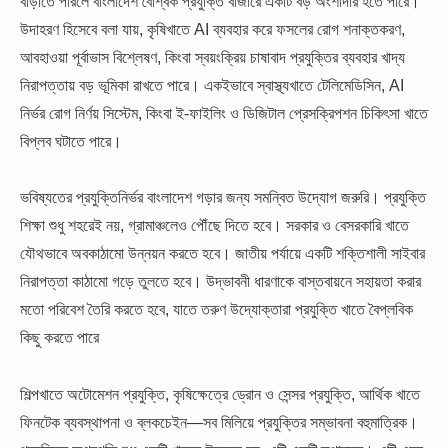
বাড়াতে পারলে বাংলাদেশ বৈশ্বিক প্রযুক্তি বাজারে একটি বড় অংশীদার হতে পারে।
উদাহরণ হিসেবে বলা যায়, কৃষিখাতে AI ব্যবহার করে ফসলের রোগ শনাক্তকরণ,
আবহাওয়া পূর্বাভাস বিশ্লেষণ, কিংবা স্বয়ংক্রিয় চাষাবাদ প্রযুক্তির ব্যবহার খাদ্য
নিরাপত্তায় বড় ভূমিকা রাখতে পারে। একইভাবে স্বাস্থ্যখাতে টেলিমেডিসিন, AI
নির্ভর রোগ নির্ণয় সিস্টেম, কিংবা ই-ফাইলিং ও ডিজিটাল প্রেসক্রিপশন চিকিৎসা খাতে
বিপ্লব ঘটাতে পারে।
ভবিষ্যতের প্রযুক্তিনির্ভর বাংলাদেশ গড়ার জন্য সমন্বিত উদ্যোগ জরুরি। প্রযুক্তি
শিক্ষা শুধু শহরেই নয়, গ্রামাঞ্চলেও পৌঁছে দিতে হবে। সরকার ও বেসরকারি খাতে
যৌথভাবে অবকাঠামো উন্নয়ন করতে হবে। জাতীয় পর্যায়ে একটি শক্তিশালী সাইবার
নিরাপত্তা কাঠামো গড়ে তুলতে হবে। উদ্ভাবনী ধারণাকে বাস্তবায়নে সহায়তা করার
মতো পরিবেশ তৈরি করতে হবে, যাতে তরুণ উদ্যোক্তারা প্রযুক্তি খাতে বৈপ্লবিক
কিছু করতে পারে
শিল্পখাতে অটোমেশন প্রযুক্তি, কৃষিক্ষেত্রে ড্রোন ও সেন্সর প্রযুক্তি, আর্থিক খাতে
ফিনটেক ব্যবস্থাপনা ও ব্লকচেইন—সব মিলিয়ে প্রযুক্তির সম্ভাবনা বহুমাত্রিক।