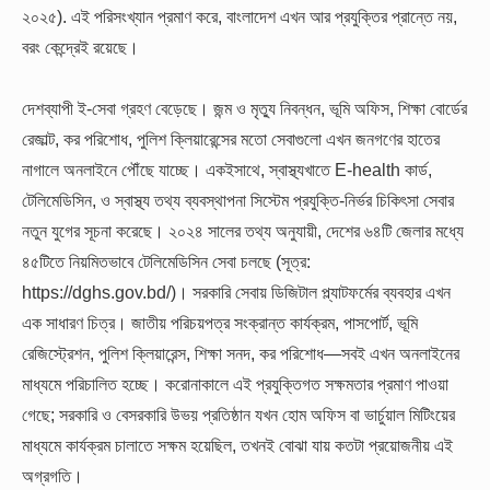
২০২৫). এই পরিসংখ্যান প্রমাণ করে, বাংলাদেশ এখন আর প্রযুক্তির প্রান্তে নয়,
বরং কেন্দ্রেই রয়েছে।
দেশব্যাপী ই-সেবা গ্রহণ বেড়েছে। জন্ম ও মৃত্যু নিবন্ধন, ভূমি অফিস, শিক্ষা বোর্ডের
রেজাল্ট, কর পরিশোধ, পুলিশ ক্লিয়ারেন্সের মতো সেবাগুলো এখন জনগণের হাতের
নাগালে অনলাইনে পৌঁছে যাচ্ছে। একইসাথে, স্বাস্থ্যখাতে E-health কার্ড,
টেলিমেডিসিন, ও স্বাস্থ্য তথ্য ব্যবস্থাপনা সিস্টেম প্রযুক্তি-নির্ভর চিকিৎসা সেবার
নতুন যুগের সূচনা করেছে। ২০২৪ সালের তথ্য অনুযায়ী, দেশের ৬৪টি জেলার মধ্যে
৪৫টিতে নিয়মিতভাবে টেলিমেডিসিন সেবা চলছে (সূত্র:
https://dghs.gov.bd/)। সরকারি সেবায় ডিজিটাল প্ল্যাটফর্মের ব্যবহার এখন
এক সাধারণ চিত্র। জাতীয় পরিচয়পত্র সংক্রান্ত কার্যক্রম, পাসপোর্ট, ভূমি
রেজিস্ট্রেশন, পুলিশ ক্লিয়ারেন্স, শিক্ষা সনদ, কর পরিশোধ—সবই এখন অনলাইনের
মাধ্যমে পরিচালিত হচ্ছে। করোনাকালে এই প্রযুক্তিগত সক্ষমতার প্রমাণ পাওয়া
গেছে; সরকারি ও বেসরকারি উভয় প্রতিষ্ঠান যখন হোম অফিস বা ভার্চুয়াল মিটিংয়ের
মাধ্যমে কার্যক্রম চালাতে সক্ষম হয়েছিল, তখনই বোঝা যায় কতটা প্রয়োজনীয় এই
অগ্রগতি।