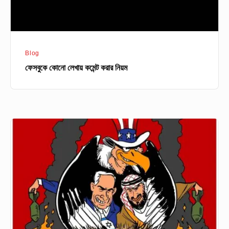
Blog
ফেসবুকে কোনো লেখায় কমেন্ট করার নিয়ম
সব
ইহুদীই
কি
ইজরায়েলের
সমর্থক?