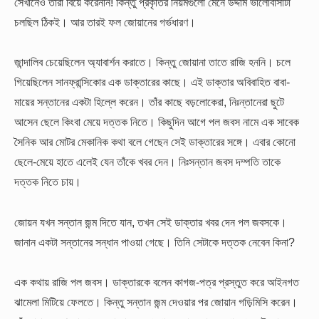
সেখানেও তাঁরা বিয়ে করেননি! কিন্তু প্রকৃতির নিয়মগুলো মেনে উদ্দাম ভালোবাসাটা
চলছিল ঠিকই। আর তারই ফল জোয়ানের গর্ভধারণ।
জান্দালিব চেয়েছিলেন অ্যাবার্শন করাতে। কিন্তু জোয়ানা তাতে রাজি হননি। চলে
গিয়েছিলেন সানফ্রান্সিকোর এক ডাক্তারের কাছে। এই ডাক্তার অবিবাহিত বাবা-
মায়ের সন্তানের একটা হিল্লে করেন। তাঁর কাছে বড়লোকেরা, নিঃন্তানেরা ছুটে
আসেন ছেলে কিংবা মেয়ে দত্তক নিতে। কিছুদিন আগে পল জবস নামে এক সাবেক
সৈনিক আর মোটর মেকানিক কথা বলে গেছেন সেই ডাক্তারের সঙ্গে। এবার কোনো
ছেলে-মেয়ে হাতে এলেই যেন তাঁকে খবর দেন। নিঃসন্তান জবস দম্পতি তাকে
দত্তক নিতে চায়।
জোয়ন যখন সন্তান জন্ম দিতে যান, তখন সেই ডাক্তার খবর দেন পল জবসকে।
জানান একটা সন্তানের সন্ধান পাওয়া গেছে। তিনি সেটাকে দত্তক নেবেন কিনা?
এক কথায় রাজি পল জবস। ডাক্তারকে বলেন কাগজ-পত্র প্রস্তুত করে আইনগত
ঝামেলা মিটিয়ে ফেলতে। কিন্তু সন্তান জন্ম দেওয়ার পর জোয়ান গড়িমিসি করেন।