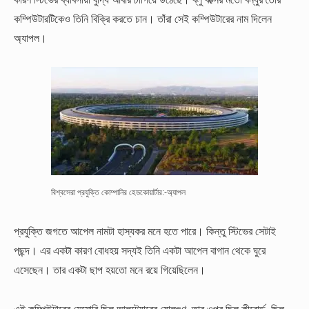
কম্পিউটারটিকেও তিনি বিক্রি করতে চান। তাঁরা সেই কম্পিউটারের নাম দিলেন
অ্যাপল।
বিশ্বসেরা প্রযুক্তি কোম্পানির হেডকোয়ার্টার:-অ্যাপল
প্রযুক্তি জগতে আপেল নামটা হাস্যকর মনে হতে পারে। কিন্তু স্টিভের সেটাই
পছন্দ। এর একটা কারণ বোধহয় সদ্যই তিনি একটা আপেল বাগান থেকে ঘুরে
এসেছেন। তার একটা ছাপ হয়তো মনে রয়ে গিয়েছিলেন।
এই কম্পিউটারের মেমোরি ছিল আলটেয়ারের ষোলগুণ, তার ওপর ছিল কীবোর্ড, ছিল