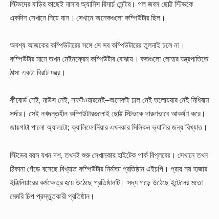
স্টিভদের বাড়ির কাছেই নাসার অ্যামিস রিসার্চ সেন্টার। পল জবস ছোট্ট স্টিভকে
একদিন সেখানে নিয়ে যান। সেখানে অনেকগুলো কম্পিউটার ছিল।
অবশ্য আজকের কম্পিউটারের সঙ্গে সে সব কম্পিউটারের তুলনাই চলে না।
কম্পিউটার মানে তখন মেইনফ্রেম কম্পিউটার বোঝায়। কতগুলো লোহার যন্ত্রপাতিতে
ঠাসা একটা বিরাট যন্ত্র।
কীবোর্ড নেই, মাউস নেই, সফটওয়ারনেই–অনেকটা ঢাল নেই তলোয়য়ার নেই নিধিরাম
সর্দার। সেই নখদন্তহীন কম্পিউটারগুলোই ছোট্ট স্টিভকে দারুণভাবে আকর্ষণ করে।
জায়গাটা পালো অ্যালটো; ক্যালিফোর্নিয়ার এখনকার সিলিকন ভ্যালির জন্য বিখ্যাত।
স্টিভের বয়স যখন দশ, তখনই শুরু সেখানকার হাইটেক পার্ক বিপ্লবের। সেখানে তখন
ঠিকানা গেঁড়ে বসেছে বিখ্যাত কম্পিউটার নির্মাতা প্রতিষ্ঠান এইচপি। প্রায় নয় হাজার
ইঞ্জিনিয়ারের কর্মক্ষেত্র হয়ে উঠেছে প্রতিষ্ঠানটি। সদ্য গড়ে উঠেছে ইন্টেলের মতো
মেমরি চিপ প্রস্তুতকারী প্রতিষ্ঠান।