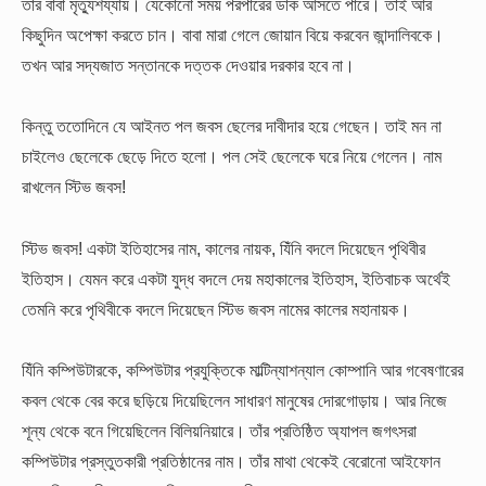
তাঁর বাবা মৃত্যুশয্যায়। যেকোনো সময় পরপারের ডাক আসতে পারে। তাই আর
কিছুদিন অপেক্ষা করতে চান। বাবা মারা গেলে জোয়ান বিয়ে করবেন জান্দালিবকে।
তখন আর সদ্যজাত সন্তানকে দত্তক দেওয়ার দরকার হবে না।
কিন্তু ততোদিনে যে আইনত পল জবস ছেলের দাবীদার হয়ে গেছেন। তাই মন না
চাইলেও ছেলেকে ছেড়ে দিতে হলো। পল সেই ছেলেকে ঘরে নিয়ে গেলেন। নাম
রাখলেন স্টিভ জবস!
স্টিভ জবস! একটা ইতিহাসের নাম, কালের নায়ক, যিঁনি বদলে দিয়েছেন পৃথিবীর
ইতিহাস। যেমন করে একটা যুদ্ধ বদলে দেয় মহাকালের ইতিহাস, ইতিবাচক অর্থেই
তেমনি করে পৃথিবীকে বদলে দিয়েছেন স্টিভ জবস নামের কালের মহানায়ক।
যিঁনি কম্পিউটারকে, কম্পিউটার প্রযুক্তিকে মাল্টিন্যাশন্যাল কোম্পানি আর গবেষণারের
কবল থেকে বের করে ছড়িয়ে দিয়েছিলেন সাধারণ মানুষের দোরগোড়ায়। আর নিজে
শূন্য থেকে বনে গিয়েছিলেন বিলিয়নিয়ারে। তাঁর প্রতিষ্ঠিত অ্যাপল জগৎসরা
কম্পিউটার প্রস্তুতকারী প্রতিষ্ঠানের নাম। তাঁর মাথা থেকেই বেরোনো আইফোন