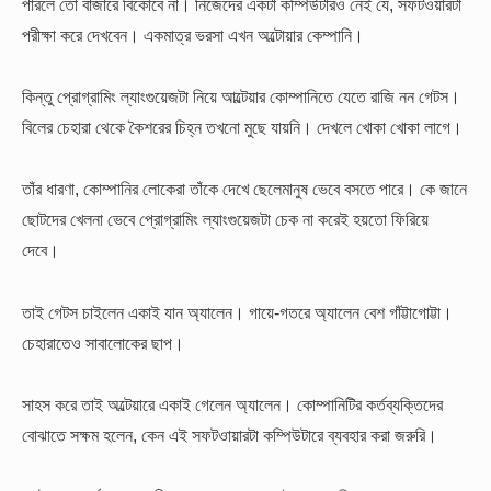
পারলে তো বাজারে বিকোবে না। নিজেদের একটা কম্পিউটারও নেই যে, সফটওয়ারটা
পরীক্ষা করে দেখবেন। একমাত্র ভরসা এখন অল্টোয়ার কেম্পানি।
কিন্তু প্রোগ্রামিং ল্যাংগুয়েজটা নিয়ে আল্টেয়ার কোম্পানিতে যেতে রাজি নন গেটস।
বিলের চেহারা থেকে কৈশরের চিহ্ন তখনো মুছে যায়নি। দেখলে খোকা খোকা লাগে।
তাঁর ধারণা, কোম্পানির লোকেরা তাঁকে দেখে ছেলেমানুষ ভেবে বসতে পারে। কে জানে
ছোটদের খেলনা ভেবে প্রোগ্রামিং ল্যাংগুয়েজটা চেক না করেই হয়তো ফিরিয়ে
দেবে।
তাই গেটস চাইলেন একাই যান অ্যালেন। গায়ে-গতরে অ্যালেন বেশ গাঁট্টাগোট্টা।
চেহারাতেও সাবালোকের ছাপ।
সাহস করে তাই অল্টেয়ারে একাই গেলেন অ্যালেন। কোম্পানিটির কর্তব্যক্তিদের
বোঝাতে সক্ষম হলেন, কেন এই সফটওায়ারটা কম্পিউটারে ব্যবহার করা জরুরি।