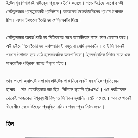
ইন্টেল খুব শিগগিরই মাইক্রো প্রসেসর তৈরি করেছে। গড়ে উঠেছে আরো ৫০টা
সেমিকন্ডাক্টর প্রস্তুতকারী প্রতিষ্ঠান। আজকের ইলেকট্রনিক্সের প্রধান উপাদান
চিপ। এসব চিপগুলো তৈরি হয় সেমিকন্ডাক্টর দিয়ে।
সেমিকন্ডাক্টর আবার তৈরি হয় সিলিকনের সাথে জার্মেনিয়াম নামে মৌল ভেজাল করে।
এই দুইয়ে মিলে তৈরি হয় অর্ধপপরিবাহী বস্তু বা সেমি কন্ডাকটর। তাই সিলিকনই
প্রধান উপাদান হয়ে ওঠে ইলেকট্রনিক যন্ত্রপাতিতে। ইলেকট্রনিক নিউজ নামে এক
সাপ্তাহিক পত্রিকা নামের বিপ্লব ঘটায়।
তারা পালো অ্যালটো এলাকার হাইটেক পার্ক নিয়ে একটা ধরাবাহিক প্রতিবেদন
ছাপায়। সেই ধারাবহিকটার নাম ছিল ‘সিলিকন ভ্যালি ইউএসএ’। ওই প্রতিবেদন
থেকেই আজকের বিশ্বব্যাপী বিখ্যাত সিলিকন ভ্যালির নামটা এসেছে। আর সেখানেই
ধীরে ধীরে বেড়ে উঠছেন প্রযুক্তি দুনিয়ার প্রবাদপুরষ স্টিভ জবস।
তিন