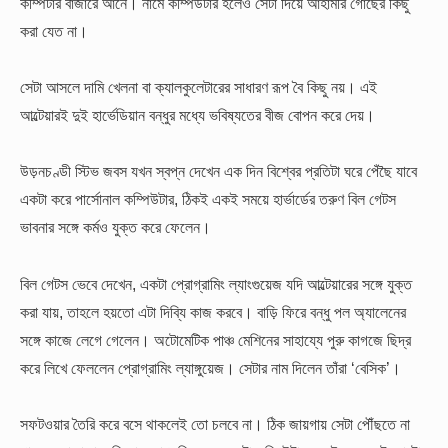
কম্পিটার বাজারে আনে। নামে কম্পিউটার হলেও সেটা দিয়ে আহামরি গোছের কিছু
করা যেত না।
সেটা আসলে দামি খেলনা বা ক্যালকুলেটারের সাধারণ রূপ বৈ কিছু নয়। এই
আল্টেয়ারই দুই হার্ভেডিয়ান বন্ধুর মধ্যে ভবিষ্যতের বীজ বোপন করে দেয়।
উড়নচণ্ডী স্টিভ জবস যখন স্বপ্ন দেখেন এক দিন বিশ্বের প্রতিটা ঘরে পেঁছৈ যাবে
একটা করে পার্সোনাল কম্পিউটার, ঠিকই একই সময়ে হার্ভার্ডের তরুণ বিল গেটস
ভাবনার সঙ্গে কর্মও যুক্ত করে ফেলেন।
বিল গেটস ভেবে দেখেন, একটা প্রোগ্রামিং ল্যাংগুয়েজ যদি আল্টেয়ারের সঙ্গে যুক্ত
করা যায়, তাহলে হয়তো এটা দিব্যি কাজ করবে। বাড়ি ফিরে বন্ধু পল অ্যালেনের
সঙ্গে কাজে লেগে গেলেন। অটোমেটিক পাঞ্চ মেশিনের সাহায্যে পুরু কাগজে ছিদ্র
করে লিখে ফেললেন প্রোগ্রামিং ল্যাঙ্গুয়েজ। সেটার নাম দিলেন তাঁরা ‘বেসিক’।
সফটওয়ার তৈরি করে বসে থাকলেই তো চলবে না। ঠিক জায়গায় সেটা পৌঁছতে না