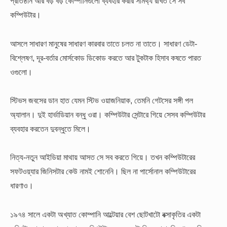
প্রতিষ্ঠান আর বড় বড় কোম্পানিগুলো ব্যবহার করার সামর্থ্য রাখত সে সব
কম্পিউটার।
আসলে সাধারণ মানুষের সাধারণ কারবার তাতে চলত না তাতে। সাধারণ ডেটা-
বিশ্লেষণ, দূর-বর্তার মোর্সকোড ডিকোড করতে আর টুকটাক হিসাব কষতে পারত
ওগুলো।
স্টিভস জবসের ডান হাত যেমন স্টিভ ওয়াজনিয়াক, তেমনি গেটসের সঙ্গী পল
অ্যালান। দুই হার্ভাডিয়ান বন্ধু ওরা। কম্পিউটার সেন্টারে গিয়ে সেসব কম্পিউটার
ব্যবহার করতেন দুবন্ধুতে মিলে।
নিত্য-নতুন আইডিয়া মাথায় আসত সে সব করতে গিয়ে। তখন কম্পিউটারের
সফটওয়্যার জিনিসটার কেউ নামই শোনেনি। ছিল না পার্সোনাল কম্পিউটারের
ধারণাও।
১৯৭৪ সালে একটা অখ্যাত কোম্পানি আল্টেয়ার বেশ ছোটখাটো বক্সাকৃতির একটা