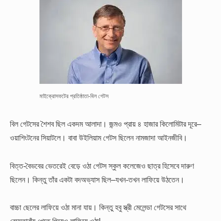
মাইক্রোসফটের প্রতিষ্ঠাতা-বিল গেটস
বিল গেটসের শৈশব ছিল একদম আলাদা। জন্মও প্রায় ৪ হাজার কিলোমিটার দূরে–
ওয়াশিংটনের সিয়াটলে। বাবা উইলিয়াম গেটস ছিলেন নামজাদা আইনজীবি।
বিত্ত-বৈভবের ভেতরেই বেড়ে ওঠা গেটস স্কুল কলেজেও ছাত্র হিসেবে দারুণ
ছিলেন। কিন্তু তাঁর একটা বদঅভ্যাস ছিল–যখন-তখন লাফিয়ে উঠতেন।
বাচ্চা ছেলের লাফিয়ে ওঠা মানা যায়। কিন্তু হবু স্ত্রী মেলেন্ডা গেটসের সাথে
রেস্তোরাঁয় খেতে গিয়েও লাফিয়ে ওঠা!