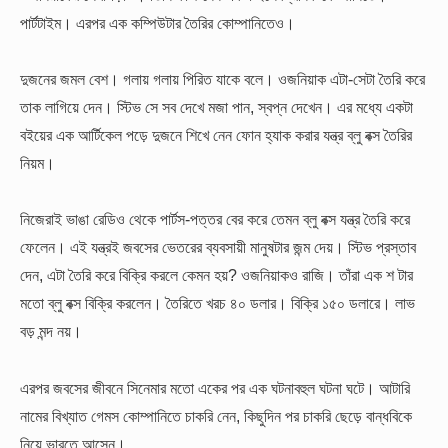
পার্টটাইম। এরপর এক কম্পিউটার তৈরির কোম্পানিতেও।
দুজনের জমল বেশ। গলায় গলায় পিরিত যাকে বলে। ওজনিয়াক এটা-সেটা তৈরি করে
তাক লাগিয়ে দেন। স্টিভ সে সব দেখে মজা পান, স্বপ্ন দেখেন। এর মধ্যে একটা
বইয়ের এক আর্টিকেল পড়ে দুজনে শিখে নেন ফোন হ্যাক করার যন্ত্র ব্লু বক্স তৈরির
নিয়ম।
নিজেরাই ভাঙা রেডিও থেকে পার্টস-পত্তর বের করে তেমন ব্লু বক্স যন্ত্র তৈরি করে
ফেলেন। এই যন্ত্রই জবসের ভেতরের ব্যবসায়ী মানুষটার জন্ম দেয়। স্টিভ প্রস্তাব
দেন, এটা তৈরি করে বিক্রি করলে কেমন হয়? ওজনিয়াকও রাজি। তাঁরা এক শ টার
মতো ব্লু বক্স বিক্রি করলেন। তৈরিতে খরচ ৪০ ডলার। বিক্রি ১৫০ ডলারে। লাভ
বড় মন্দ নয়।
এরপর জবসের জীবনে সিনেমার মতো একের পর এক ঘটনাবহুল ঘটনা ঘটে। আটারি
নামের বিখ্যাত গেমস কোম্পানিতে চাকরি নেন, কিছুদিন পর চাকরি ছেড়ে বান্ধবিকে
নিয়ে ভারতে আসেন।