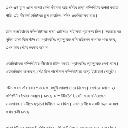
এখন এই যুগে এসে আমরা কেউ কীবোর্ড আর মনিটর ছাড়া কম্পিউটার কল্পনা করতে
পারি! এই কীবোর্ড-মনিটরের জন্ম হয়েছিল সেদিন ওজনিয়াকের ঘরে।
তবে অলটেয়ারের কম্পিউটারের মতো এটাতেও মাইক্রো প্রসেসর ছিল। সবচেয়ে বড়
সুবিধা হলো বিলগেটস যে প্রোগ্রামিং ল্যাঙ্গুয়েজ বানিয়েছিলেন কাগজে পাঞ্চ করে,
এখন আর সেটার দরকার হবে না।
ওজনিয়াকের কম্পিউটারে কীবোর্ডে টাইপ করেই প্রোগ্রামিং ল্যাঙ্গুয়েজ লেখা যাবে।
ওয়াজনিয়াক বলেছেন, সেটা ছিল পার্সোনাল কম্পিউটারের জন্য ইউরেকা মোমেন্ট।
স্টিভ জবস তাঁর বাবার গ্যারেজে কিছুটা জায়গা চেয়ে নিলেন। সেখানে বসানো হয়
কম্পিউটার তৈরির সরঞ্জাম। চলছে কম্পিউটর তৈরি, যেটা সদ্য বানিয়েছেন
ওয়াজনিক। এটাতে ছড়ানো ছিটানো যন্ত্র ছিল। এখন সেটাকে একটা বাক্সে আবদ্ধ
করার চেষ্টা চলছে।
কারণ স্টিভের ব্যাবসায়ী বুদ্ধি আবার চাগিয়ে উঠেছে। ব্লু বক্সের মতো বন্ধুর তৈরি