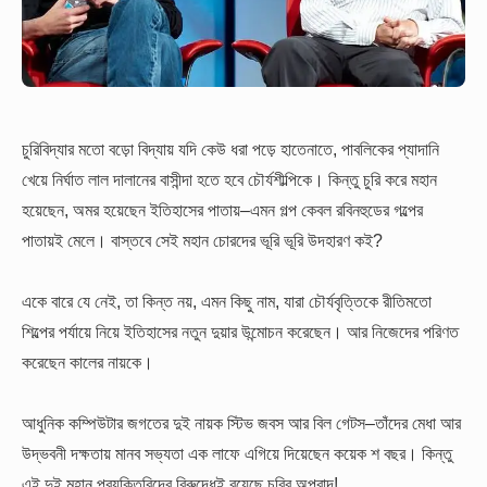
চুরিবিদ্যার মতো বড়ো বিদ্যায় যদি কেউ ধরা পড়ে হাতেনাতে, পাবলিকের প্যাদানি
খেয়ে নির্ঘাত লাল দালানের বাসীন্দা হতে হবে চৌর্যশীল্পিকে। কিন্তু চুরি করে মহান
হয়েছেন, অমর হয়েছেন ইতিহাসের পাতায়–এমন গল্প কেবল রবিনহুডের গল্পের
পাতায়ই মেলে। বাস্তবে সেই মহান চোরদের ভূরি ভূরি উদহারণ কই?
একে বারে যে নেই, তা কিন্ত নয়, এমন কিছু নাম, যারা চৌর্যবৃত্তিকে রীতিমতো
শিল্পের পর্যায়ে নিয়ে ইতিহাসের নতুন দুয়ার উন্মোচন করেছেন। আর নিজেদের পরিণত
করেছেন কালের নায়কে।
আধুনিক কম্পিউটার জগতের দুই নায়ক স্টিভ জবস আর বিল গেটস–তাঁদের মেধা আর
উদ্ভবনী দক্ষতায় মানব সভ্যতা এক লাফে এগিয়ে দিয়েছেন কয়েক শ বছর। কিন্তু
এই দুই মহান প্রযুক্তিবিদের বিরুদ্ধেই রয়েছে চুরির অপবাদ!