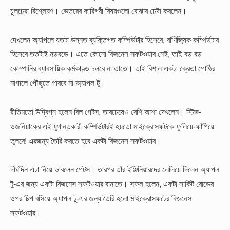
চুলচেরা বিশ্লেষণ। ভেতরের কারিগরী বিষয়গুলো বোঝার চেষ্টা করলেন।
দেখলেন অ্যাপলে যতটা উন্নত ব্যক্তিগত কম্পিউটার হিসেবে, বাণিজ্যিক কম্পিউটার
হিসেবে ততটাই নড়বড়ে। এতে কোনো বিজনেস সফটওয়ার নেই, তাই বড় বড়
কোম্পানির ব্যাবসায়িক কর্মকাণ্ড চলবে না তাতে। তাই বিশাল একটা ক্রেতা গোষ্ঠির
নাগালে পৌঁছুতে পারবে না অ্যাপল টু।
রীতিমতো উদ্বিগ্ন হলেন বিল গেটস, তারচেয়েও বেশি আশা দেখলেন। স্টিভ-
ওজনিয়াকের এই যুগান্তকারী কম্পিউটারই হয়তো মাইক্রোসফটকে ফুলিয়ে-ফাঁপিয়ে
তুলবে! এরজন্য তৈরি করতে হবে একটা বিজনেস সফটওয়ার।
দীর্ঘদিন এটা নিয়ে ভাবলেন গেটস। তারপর তাঁর ইঞ্জিনিয়ারদের লেলিয়ে দিলেন অ্যাপল
টু-এর জন্য একটা বিজনেস সফটওয়ার বানাতে। সফল হলেন, একটা সার্কিট বোডের
ওপর চিপ বসিয়ে অ্যাপল টু-এর জন্য তৈরি হলো মাইক্রোসফটের বিজনেস
সফটওয়ার।