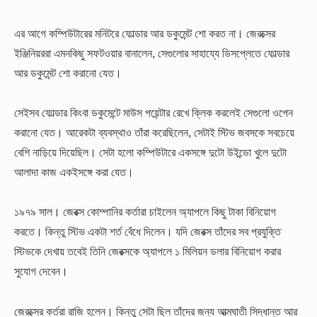
এর আগে কম্পিউটারের মনিটরে ফোল্ডার আর ডকুমেন্ট শো করত না। জেরক্সের
ইঞ্জিনিয়ররা এমনকিছু সফটওয়ার বানালেন, সেগুলোর সাহায্যে ডিসপ্লেতে ফোল্ডার
আর ডকুমেন্ট শো করানো যেত।
সেইসব ফোল্ডার কিংবা ডকুমেন্টে মাউস পয়েন্টার রেখে ক্লিক করলেই সেগুলো ওপেন
করানো যেত। আরেকটা ব্যবস্থাও তাঁরা করেছিলেন, সেটাই স্টিভ জবসকে সবচেয়ে
বেশি নাড়িয়ে দিয়েছিল। সেটা হলো কম্পিউটারে একসঙ্গে দুটো উইন্ডো খুলে দুটো
আলাদা কাজ একইসঙ্গে করা যেত।
১৯৭৯ সাল। জেরক্স কোম্পানির কর্তারা চাইলেন অ্যাপলে কিছু টাকা বিনিয়োগ
করতে। কিন্তু স্টিভ একটা শর্ত বেঁধে দিলেন। যদি জেরক্স তাঁদের সব প্রযুক্তি
স্টিভকে দেখায় তবেই তিনি জেরক্সকে অ্যাপলে ১ মিলিয়ন ডলার বিনিয়োগ করার
সুযোগ দেবেন।
জেরক্সের কর্তরা রাজি হলেন। কিন্তু সেটা ছিল তাঁদের জন্য আত্মঘাতী সিদ্ধান্ত আর