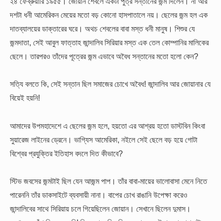
২৪ ফেব্রুয়ারি ১৯৫৫। জোয়ান শেবলে একটা পুত্র সন্তানের জন্ম দিলেন। না আর
দশটা ধনী আমেরিকন মেয়ের মতো বড় কোনো হাসপাতালে নয়। ছেলের জন্ম হল এক
দাতব্যালয়ের ডাক্তারের ঘরে। অথচ শেবলের বাবা মস্ত ধনী মানুষ। শিশুর যে
জন্মদাতা, সেই আবুল ফাত্তাহ জান্দালিব সিরিয়ার মস্ত এক তেল কোম্পানির মালিকের
ছেলে। তারপরও তাঁদের পূত্রের জন্ম এভাবে অবৈধ সন্তানের মতো হলো কেন?
সত্যি বলতে কি, সেই সন্তান ছিল সমাজের চোখে অবৈধ! জান্দালিব আর জোয়ানার যে
বিয়েই হয়নি!
আমাদের উপমহাদেশে এ ছেলের জন্ম হলে, হয়তো এর আশ্রয় হতো ডাস্টবিন কিংবা
সুয়ারেজ লাইনের ড্রেনে। ভাগ্যিস আমেরিকা, নইলে সেই ছেলে বড় হয়ে গোটা
বিশ্বের প্রযুক্তির ইতিহাস বদলে দিত কীভাবে?
স্টিভ জবসের জন্মটাই ছিল যেন আজন্ম পাপ। তাঁর বাবা-মায়ের ভালোবাসা মেনে নিতে
পারেননি তাঁর ডাকসাইটে ব্যবসায়ী নানা। বাপের চোখ রাঙানি উপেক্ষা করেও
জান্দালিবের সাথে সিরিয়ায় চলে গিয়েছিলেন জোয়ান। সেখানে ছিলেন দুমাস।