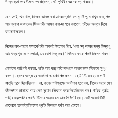
উদ্যোক্তা হয়ে উঠতে পেরেছিলেন, সেটা পৃথিবীর অনেক বড় পাওয়া।
মনে যতই খেদ থাক, নিজের আসল বাবা-মায়ের প্রতি যত ঘৃণাই পুষে রাখুন মনে, পল
আর ক্লারা জবসকেই স্টিভ তাঁর আসল বাবা-মা মনে করতেন, তাঁদের অন্তর দিয়ে
ভালোবাসতেন।
নিজের বাবা-মায়ের সম্পর্কে তাঁর অকপট ঊচ্চারণ ছিল, ‘ওরা শুধু আমার জন্য ডিম্বাণু
আর শুক্রাণুর জোগানদাতা, এর বেশি কিছু নয়।’ স্টিভের কাছে পলই ছিলেন নায়ক।
লোকটার কারিগরি দক্ষতা, গাড়ি আর যন্ত্রপাতি সম্পর্কে অগাধ জ্ঞান স্টিভকে মুগ্ধ
করত। ছেলের আগ্রহের অমর্যাদা করেননি পল জবস। ছোট্ট স্টিভের হাতে তাই
হাতুড়ি তুলে দিয়েছিলেন। না, বাপের পরিশ্রমের ভাগীদার হতে নয়, নিজের মতো যেন
জীবনটাকে চালাতে পারে সেই সুযোগ স্টিভকে করে দিয়েছিলেন পল। গাড়ির প্রতি,
গাড়ির যন্ত্রপাতির প্রতি স্টিভের অন্যরকম আকর্ষণ তৈরি হয়। সেই আকর্ষণটাই
কৈশোরে ইলেকট্রনিকসের প্রতি স্টিভকে দুর্বল করে তোলে।