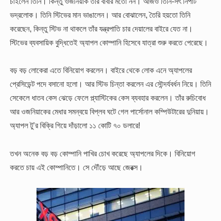
চাইলেন তিনি। কিন্তু ওজনিয়াক তাঁর বাবার মতো নন। আজও তিনি-সৎ নিপাট
ভদ্রলোক। তিনি স্টিভের মান ভাঙালেন। আর বোঝালেন, তৈরি হয়তো তিনি
করেছেন, কিন্তু স্টিভ না থাকলে তাঁর যন্ত্রপাতি চার দেয়ালের বাইরে যেত না।
স্টিভের ব্যবসায়িক বুদ্ধিতেই অ্যাপল কোম্পানি হিসেবে যাত্রা শুরু করতে পেরেছে।
বড় বড় লোকেরা এতে বিনিয়োগ করলেন। বাইরে থেকে লোক এনে অ্যাপলের
প্রেসিডেন্ট পদে বসানো হলো। আর স্টিভ চিন্তা করলেন এর সৌন্দর্যবর্ধন নিয়ে। তিনি
সেকেলে ধাতব কেস ঝেড়ে ফেলে প্ল্যাস্টিকের কেস ব্যবহার করলেন। তাঁর রুচিবোধ
আর ওজনিয়াকের মেধার সমন্বয়ে বিপ্লব ঘটে গেল পার্সোনাল কম্পিউটারের দুনিয়ায়।
অ্যাপল টু’র বিক্রি গিয়ে দাঁড়ালো ১১ কোটি ৭০ ডলারে!
তখন অনেক বড় বড় কোম্পানি পাখির চোখ করেছে অ্যাপলের দিকে। বিনিয়োগ
করতে চায় এই কোম্পানিতে। সে দৌঁড়ে আছে জেরক্স।