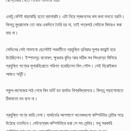
একটু বেশিই বাড়াবাড়ি হতো ব্যাপারটা। এটা নিয়ে স্বজনদের কম কথা শুনতে হয়নি।
কিন্তু মুদ্রাদোষ তো আর একদিনে তৈরি হয় না, তাই পত্রপাঠ সেটাকে বিদায়ও করা
যায় না।
সেদিনের সেই লাফানো ছেলেটাই পরবর্তীতে প্রযুক্তি দুনিয়ার সুপার জায়ান্ট হয়ে
উঠেছিলেন। ইস্পাতদৃঢ় মনোবল, ক্ষুরধার বুদ্ধি আর সঠিক সব সিদ্ধান্ত মিলিয়ে
প্রযুক্তি পণ্যের সুপারহিরোতে পরিণত হয়েছিলেন বিল গেটস। সেই হিরোইজম
আজও অটুট।
স্কুল-কলেজের পাঠ শেষে বিল ভর্তি হন হার্ভাড বিশ্ববিদ্যালয়ে। কিন্তু পড়াশোনাতে
ঠিকমতো মন বসে না।
প্রযুক্তি পণ্যে ভারি নেশা। হার্ভার্ডের আশপাশে অনেকগুলো কম্পিউটার সেন্টার গড়ে
উঠেছে ততদিনে। মেইনফ্রেম কম্পিউটারে ভরা সে সব সেন্টার। শুধু সরকারি