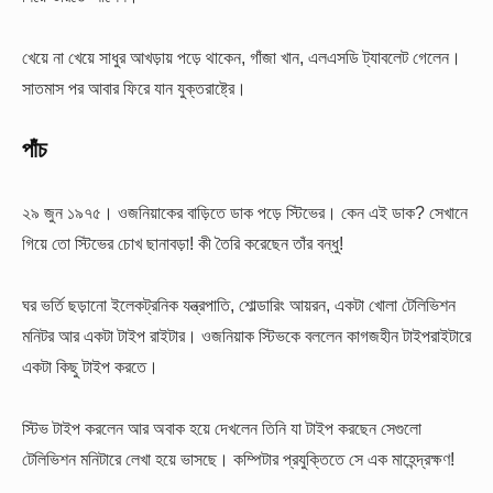
খেয়ে না খেয়ে সাধুর আখড়ায় পড়ে থাকেন, গাঁজা খান, এলএসডি ট্যাবলেট গেলেন।
সাতমাস পর আবার ফিরে যান যুক্তরাষ্ট্রে।
পাঁচ
২৯ জুন ১৯৭৫। ওজনিয়াকের বাড়িতে ডাক পড়ে স্টিভের। কেন এই ডাক? সেখানে
গিয়ে তো স্টিভের চোখ ছানাবড়া! কী তৈরি করেছেন তাঁর বন্ধু!
ঘর ভর্তি ছড়ানো ইলেকট্রনিক যন্ত্রপাতি, শোল্ডারিং আয়রন, একটা খোলা টেলিভিশন
মনিটর আর একটা টাইপ রাইটার। ওজনিয়াক স্টিভকে বললেন কাগজহীন টাইপরাইটারে
একটা কিছু টাইপ করতে।
স্টিভ টাইপ করলেন আর অবাক হয়ে দেখলেন তিনি যা টাইপ করছেন সেগুলো
টেলিভিশন মনিটারে লেখা হয়ে ভাসছে। কম্পিটার প্রযুক্তিতে সে এক মাহেন্দ্রক্ষণ!