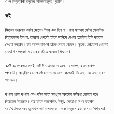
এখন বিশ্বব্যাপী মানুষের আভিজাত্যের প্রতীক।
দুই
স্টিভের পথচলার শুরুটা মোটেও নিষ্কণ্টক ছিল না। বাবা সামান্য মোটর মেকানিক,
বিত্তবৈভব ছিল না, তাছাড়া শৈববেই তাঁকে জানিয়ে দেওয়া হয়েছিল তিনি দত্তক
নেওয়া সন্তান। তাঁর আসল বাবা-মা তাঁকে ফেলে গেছেন। সুতরাং ছোটবেলা থেকেই
একটা হীনমন্যতা নিয়ে বেড়ে উঠতে হয়েছে স্টিভকে।
যতই বড় হয়েছেন ততই সেই হীনমন্যতা বেড়েছে। লেখাপড়ায় মন বসাতে
পারেননি। প্রযুক্তির নেশা তাঁকে পাগলের মতো হাতছানী দিয়েছে। হয়েছেন ড্রাগ
আসক্ত।
কখনো গাঁজা কখনো এলএসডির মতো ভয়ঙ্কর মাদকের সর্বনাশা ছোবলে সপে
দিয়েছেন নিজেকে। পরে তাঁকে অমানবিক, নিষ্ঠুর, একরোখা অথচ ভয়নাক
আইডিয়াবাজ করে তুলেছিল এই হীনমন্যতা। এত কিছুর পরেও তিনি যে বিশ্বসেরা