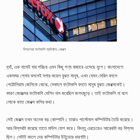
বিশ্বসেরা ফটোকপি প্রতিষ্ঠান:-জেরক্স
হ্যাঁ, এক নামেই যার পরিচয় এমন কিছু পণ্য বাজারে এসেছে যুগে। বাংলাদেশে
একসময় গ্লোব বললেই মশার কয়েল বুঝত মানুষ, এখন যেমন মেরিল বললে
পেট্টোলিয়াম জেলিকে বোঝে, সেকালে ফটোকপি বলতে মানুষ বুঝত জেরক্সকেই।
কারণ জেরক্সের ফটোকপি মেশিন নাম করেছিল জগৎজুড়ে। তাই ফটোকপি না বলে
লোকে বলত জেরক্স কপির কথা।
সেই জেরক্স তখন অনেক বড় কোম্পানি। তারাও পার্সোনাল কম্পিউটার তৈরি করেছে।
আর বিপ্লবটা করেছে তাতে মাউস যোগ করে। কিন্তু এরচেয়েও আরেকটা বড় বিপ্লব
ছিল। সেটাই বদলে দেয় কম্পিউটার উইন্ডোর ধারণাটা।