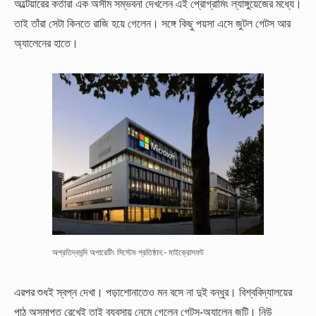
অল্টেয়ারের কর্তারা এক অসীম সম্ভবনা দেখলেন এই প্রোগ্রামিং ল্যাঙ্গুয়েজের মধ্যে।
তাই তাঁরা সেটা কিনতে রাজি হয়ে গেলেন। সঙ্গে কিছু পয়সা এসে জুটল গেটস আর
অ্যালেনের হাতে।
অপ্রতিদ্বদন্দি অপারেটিং সিস্টেম প্রতিষ্ঠান:- মাইক্রোসফট
এরপর শুধই স্বপ্ন দেখা। পড়াশোনাতেও মন বসে না দুই বন্ধুর। বিশ্ববিদ্যালয়ের
পাঠ অসমাপ্ত রেখেই তাই ব্যবসায় নেমে গেলেন গেটস-অ্যালেন জুটি। নিউ