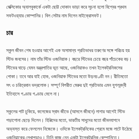
মেক্সিকোর অ্যালবুকার্কে একটা ছোট্ট দোকান ভাড়া করে সূচনা হলো বিশ্বের প্রথম
সফটওয়্যার কোম্পানির। বিল সেটার নাম দিলেন মাইক্রোসফট।
চার
স্কুল জীবন শেষ হওয়ার আগেই এক অসামান্য প্রতিভাধর তরুণের সঙ্গে পরিচয় হয়
স্টিভ জবসের। নাম তাঁর স্টিভ ওজনিয়াক। বছরে স্টিভের চেয়ে বছর পাঁচেকের বড়।
স্টিভের ঘাড়ে যেমন যন্ত্রপাতির ভূত আছে, ওজনিয়াকও তখন ইলেকট্রনিকসের
পোকা। তবে আর যাই হোক, ওজনিয়াক স্টিভের মতো উড়নচণ্ডী নন। রীতিমতো
সৎ ও চরিত্রবান ভদ্রলোক। সম্পূর্ণ বিপরীত মেরুর দুই প্রতিভার এমন যুগলবন্দ্বী
ইতিহাসে গণ্ডায় গণ্ডায় মেলে না।
স্কুলের পাট চুকিয়ে, কলেজের স্বাদ জীভে (আসলে জীবনে) লাগার আগেই স্টিভ
পড়াশোনা ছেড়ে দিলেন। হিপ্পিদের মতো, ভারতীয় সাধুদের মতো জীবনযাপনে
অভ্যস্ত করে ফেললেন নিজেকে। ওদিকে ইলেকট্রনিকের প্রেমে মজে লাটে উঠেছে
ওজনিয়াকের লেখাপড়াও। তিনি কাজ নেন একটা ইলেকট্রনিক কেম্পানিতে।