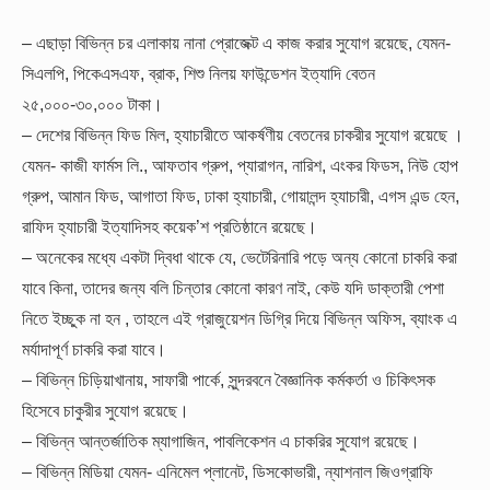
– এছাড়া বিভিন্ন চর এলাকায় নানা প্রোজেক্ট এ কাজ করার সুযোগ রয়েছে, যেমন-
সিএলপি, পিকেএসএফ, ব্রাক, শিশু নিলয় ফাউন্ডেশন ইত্যাদি বেতন
২৫,০০০-৩০,০০০ টাকা।
– দেশের বিভিন্ন ফিড মিল, হ্যাচারীতে আকর্ষণীয় বেতনের চাকরীর সুযোগ রয়েছে ।
যেমন- কাজী ফার্মস লি., আফতাব গ্রুপ, প্যারাগন, নারিশ, এংকর ফিডস, নিউ হোপ
গ্রুপ, আমান ফিড, আগাতা ফিড, ঢাকা হ্যাচারী, গোয়ালন্দ হ্যাচারী, এগস এন্ড হেন,
রাফিদ হ্যাচারী ইত্যাদিসহ কয়েক’শ প্রতিষ্ঠানে রয়েছে।
– অনেকের মধ্যে একটা দ্বিধা থাকে যে, ভেটেরিনারি পড়ে অন্য কোনো চাকরি করা
যাবে কিনা, তাদের জন্য বলি চিন্তার কোনো কারণ নাই, কেউ যদি ডাক্তারী পেশা
নিতে ইচ্ছুক না হন , তাহলে এই গ্রাজুয়েশন ডিগ্রি দিয়ে বিভিন্ন অফিস, ব্যাংক এ
মর্যাদাপূর্ণ চাকরি করা যাবে।
– বিভিন্ন চিড়িয়াখানায়, সাফারী পার্কে, সুন্দরবনে বৈজ্ঞানিক কর্মকর্তা ও চিকিৎসক
হিসেবে চাকুরীর সুযোগ রয়েছে।
– বিভিন্ন আন্তর্জাতিক ম্যাগাজিন, পাবলিকেশন এ চাকরির সুযোগ রয়েছে।
– বিভিন্ন মিডিয়া যেমন- এনিমেল প্লানেট, ডিসকোভারী, ন্যাশনাল জিওগ্রাফি