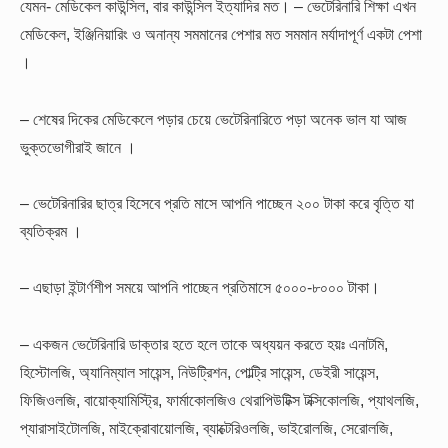
যেমন- মেডিকেল কাউন্সিল, বার কাউন্সিল ইত্যাদির মত।
– ভেটেরিনারি শিক্ষা এখন
মেডিকেল, ইঞ্জিনিয়ারিং ও অনান্য সমমানের পেশার মত সমমান মর্যাদাপূর্ণ একটা পেশা
।
– শেষের দিকের মেডিকেলে পড়ার চেয়ে ভেটেরিনারিতে পড়া অনেক ভাল যা আজ
ভুক্তভোগীরাই জানে ।
– ভেটেরিনারির ছাত্র হিসেবে প্রতি মাসে আপনি পাচ্ছেন ২০০ টাকা করে বৃত্তি যা
ব্যতিক্রম ।
– এছাড়া ইন্টার্ণশীপ সময়ে আপনি পাচ্ছেন প্রতিমাসে ৫০০০-৮০০০ টাকা।
– একজন ভেটেরিনারি ডাক্তার হতে হলে তাকে অধ্যয়ন করতে হয়ঃ এনাটমি,
হিস্টোলজি, অ্যানিম্যাল সায়েন্স, নিউট্রিশন, পোল্ট্রি সায়েন্স, ডেইরী সায়েন্স,
ফিজিওলজি, বায়োক্যামিস্ট্রি, ফার্মাকোলজিও থেরাপিউটিক্স টক্সিকোলজি, প্যাথলজি,
প্যারাসাইটোলজি, মাইক্রোবায়োলজি, ব্যাক্টেরিওলজি, ভাইরোলজি, সেরোলজি,