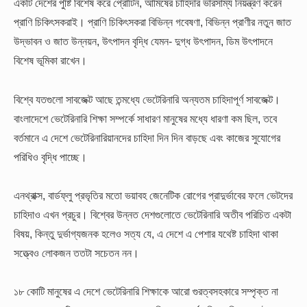
একটি দেশের পুষ্টি বিশেষ করে প্রোটিন, আমিষের চাহিদার ভারসাম্য নিয়ন্ত্রণ করেন
প্রাণি চিকিৎসকরাই। প্রাণি চিকিৎসকরা বিভিন্ন গবেষণা, বিভিন্ন প্রাণীর নতুন জাত
উদ্ভাবন ও জাত উন্নয়ন, উৎপাদন বৃদ্ধি যেমন- দুগ্ধ উৎপাদন, ডিম উৎপাদনে
বিশেষ ভূমিকা রাখেন।
বিশ্বে যতগুলো সাবজেক্ট আছে তন্মধ্যে ভেটেরিনারি অন্যতম চাহিদাপূর্ণ সাবজেক্ট।
বাংলাদেশে ভেটেরিনারি শিক্ষা সম্পর্কে সাধারণ মানুষের মধ্যে ধারণা কম ছিল, তবে
বর্তমানে এ দেশে ভেটেরিনারিয়ানদের চাহিদা দিন দিন বাড়ছে এবং কাজের সুযোগের
পরিধিও বৃদ্ধি পাচ্ছে।
এনথ্রাক্স, বার্ডফ্লু প্রভৃতির মতো ভয়াবহ জেনেটিক রোগের প্রাদুর্ভাবের ফলে ভেটদের
চাহিদাও এখন প্রচুর। বিশ্বের উন্নত দেশগুলোতে ভেটেরিনারি অতীব পরিচিত একটা
বিষয়, কিন্তু দুর্ভাগ্যজনক হলেও সত্য যে, এ দেশে এ পেশার যথেষ্ট চাহিদা থাকা
সত্ত্বেও লোকজন ততটা সচেতন নন।
১৮ কোটি মানুষের এ দেশে ভেটেরিনারি শিক্ষাকে আরো গুরত্বসহকারে সম্পৃক্ত না