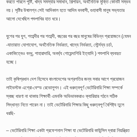
করতে পারলে পুষ্টি, খাদ্য সমস্যার সমাধান, শিল্পায়ন, অর্থনৈতিক মুক্তি কোনটা সম্ভব
নয়।
সৃষ্টির উষালগ্ন সেই আদিকাল হতে আদিম বনবাসী, গুহাবাসী মানুষ সভ্যতার
আলো দেখেছিল পশুপাখির হাত ধরে।
যুগের পর যুগ, শতাব্দীর পর শতাব্দী, বছরের পর বছর মানুষের বিভিন্ন প্রয়োজনে (যেমন
-যাতায়াত যোগাযোগ, অর্থনৈতিক নির্ভরতা, খাদ্যে নির্ভরতা, সৌর্ন্দয্য চর্চা,
একাকিত্বেও বন্ধু, পাহারাদারি, অবর্থ্য গোয়েন্দাগিরি ইত্যাদি ) পশুপাখি ব্যবহৃত
হচ্ছে।
তাই কৃষিপ্রধান দেশ হিসেবে বাংলাদেশের অগ্রগতির জন্য সবার আগে প্রয়োজন
লাইভস্টক এগ্রো-বেস্ড রেভোলুশন। এই গুরুত্বপূর্ণ ভেটেরিনারি শিক্ষা সম্পর্কে
স্বচ্ছ ধারণা না থাকায় শিক্ষার্থী এমনকি অভিভাবকরাও ক্যারিয়ার গঠনে সঠিক
সিদ্ধান্ত নিতে পারেন না। তাই ভেটেরিনারি শিক্ষার কিছু গুরুত্বপূর্ণ বৈশিষ্ট্য তুলে
ধরছি-
– ভেটেরিনারি শিক্ষা একটা প্রফেশনাল শিক্ষা যা ভেটেরিনারি কাউন্সিল দ্বারা নিয়ন্ত্রিত