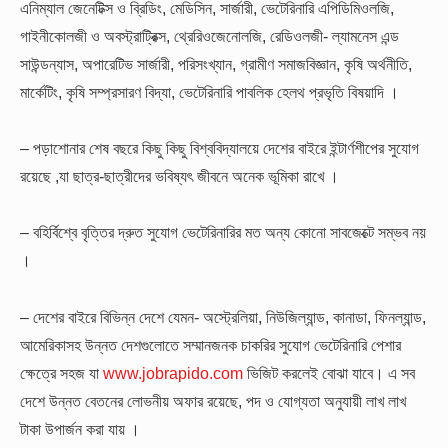
এনিম্যাল জেনেটিক্স ও ব্রিডিং, মেডিসিন, সার্জারী, ভেটেরিনারি এপিডিমিওলজি,
গাইনীকোলজী ও অবস্ট্রাট্রিক্স, থ্রেরিওজেনোলজি, রেডিওলজী- ল্যামনেস এন্ড
সাউন্ডন্যাস, অপারেটিভ সার্জারী, পরিসংখ্যান, গ্রামীণ সমাজবিজ্ঞান, কৃষি অর্থনীতি,
মার্কেটিং, কৃষি সম্প্রসারণ বিদ্যা, ভেটেরিনারি পাবলিক হেলথ প্রভৃতি বিষয়াদি ।
– পড়াশোনার শেষ বছরে কিছু কিছু বিশ্ববিদ্যালয়ে দেশের বাইরে ইন্টার্ণশীপের সুযোগ
রয়েছে ,যা ছাত্র-ছাত্রীদের ভবিষ্যৎ জীবনে অনেক ভূমিকা রাখে ।
– বহির্বিশ্বে বৃত্তির দ্রুত সুযোগ ভেটেরিনারির মত অন্য কোনো সাবজেক্টে সম্ভব নয়
।
– দেশের বাইরে বিভিন্ন দেশে যেমন- অস্ট্রেলিয়া, নিউজিল্যান্ড, কানাডা, ফিনল্যান্ড,
আমেরিকাসহ উন্নত দেশগুলোতে সম্মানজনক চাকরির সুযোগ ভেটেরিনারি পেশার
ক্ষেত্রে সহজ যা
www.jobrapido.com
ভিজিট করলেই বোঝা যাবে। এ সব
দেশে উন্নত বেতনের লোভনীয় অফার রয়েছে, পদ ও যোগ্যতা অনুযায়ী লাখ লাখ
টাকা উপার্জন করা যায় ।