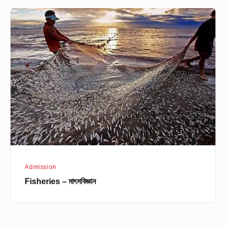
Fisheries
–
মাৎসবিজ্ঞান
Admission
Fisheries – মাৎসবিজ্ঞান