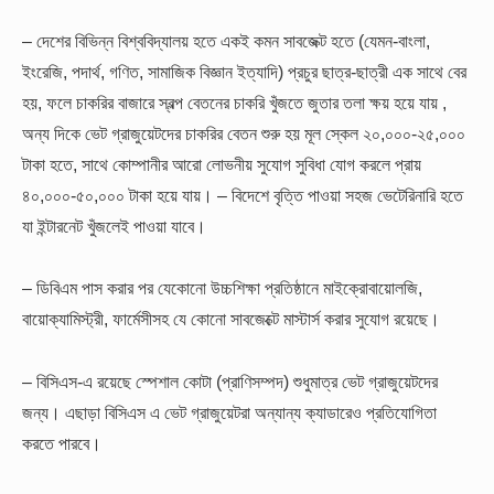
– দেশের বিভিন্ন বিশ্ববিদ্যালয় হতে একই কমন সাবজেক্ট হতে (যেমন-বাংলা,
ইংরেজি, পদার্থ, গণিত, সামাজিক বিজ্ঞান ইত্যাদি) প্রচুর ছাত্র-ছাত্রী এক সাথে বের
হয়, ফলে চাকরির বাজারে স্বল্প বেতনের চাকরি খুঁজতে জুতার তলা ক্ষয় হয়ে যায় ,
অন্য দিকে ভেট গ্রাজুয়েটদের চাকরির বেতন শুরু হয় মূল স্কেল ২০,০০০-২৫,০০০
টাকা হতে, সাথে কোম্পানীর আরো লোভনীয় সুযোগ সুবিধা যোগ করলে প্রায়
৪০,০০০-৫০,০০০ টাকা হয়ে যায়।
– বিদেশে বৃত্তি পাওয়া সহজ ভেটেরিনারি হতে
যা ইন্টারনেট খুঁজলেই পাওয়া যাবে।
– ডিবিএম পাস করার পর যেকোনো উচ্চশিক্ষা প্রতিষ্ঠানে মাইক্রোবায়োলজি,
বায়োক্যামিস্ট্রী, ফার্মেসীসহ যে কোনো সাবজেক্টে মাস্টার্স করার সুযোগ রয়েছে।
– বিসিএস-এ রয়েছে স্পেশাল কোটা (প্রাণিসম্পদ) শুধুমাত্র ভেট গ্রাজুয়েটদের
জন্য। এছাড়া বিসিএস এ ভেট গ্রাজুয়েটরা অন্যান্য ক্যাডারেও প্রতিযোগিতা
করতে পারবে।