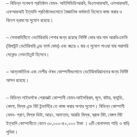
– বিভিন্ন গবেষণা প্রতিষ্ঠান যেমন- আইসিডিডিআরবি, বিএলআরআই, এলআরআই,
এফআরআই ইত্যাদি প্রতিষ্ঠানগুলোতে বৈজ্ঞানিক কর্মকর্তা হিসেবে কাজ করার ও
বিদেশ ভ্রমণের সুযোগ রয়েছে।
– সেনাবাহিনীতে ভেটেরিনারি পেশার জন্য রয়েছে নির্দিষ্ট কোর যার নাম আরভিএফসি
(রিমাউন্ট ভেটেরিনারি এন্ড ফার্ম কোর) এবং বছরে ২ বার এ সুযোগ পাওয়া যায় সরাসরি
সেকেন্ড লেফটেনেন্ট হিসেবে।
– আন্তর্জাতিক এবং দেশীয় ঔষধ কোম্পানীগুলোতে ভেটেরিনারিয়ানদের জন্য নির্দিষ্ট
আসন রয়েছে।
– বিভিন্ন লাইভস্টক প্রোডাক্ট কোম্পানী যেমন-আইসক্রিম, জুস, বাটার, ক্যান্ডি,
কোলা, মিল্ক এন্ড মিট ইন্ডাস্ট্রি তে কাজ করার অপার সুযোগ। বিভিন্ন কোম্পানী
যেমন- প্রাণ, মিল্ক ভিটা, আড়ং, আফতাব, আরডি মিল্ক, ব্রাক মিট, বেঙ্গল মিট
ইত্যাদি কোম্পানীতে বেতন ৩০,০০০-৪০,০০০ টাকা । ৬টি বোনাসসহ গাড়ি ও বাড়ি
সুবিধা।