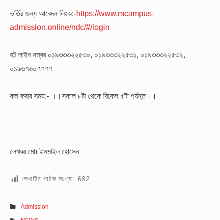
ভর্তির জন্য আবেদন লিংক:-
https://www.mcampus-
admission.online/ndc/#/login
হট লাইন নম্বর
০১৯৩৩৩২২৫৩০, ০১৯৩৩৩২২৫৩১, ০১৯৩৩৩২২৫৩২,
০১৯৬৭৬০৭৭৭৭
কল করার সময়:-
।।সকাল ৮টা থেকে বিকেল ৫টা পর্যন্ত।।
লেখকঃ মোঃ ইসমাইল হোসেন
লেখাটির পাঠক সংখ্যা:
682
Admission